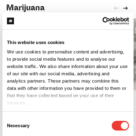
Marijuana
This website uses cookies
We use cookies to personalise content and advertising,
to provide social media features and to analyse our
website traffic. We also share information about your use
of our site with our social media, advertising and
R
analytics partners. These partners may combine this
R
Quando la religione
data with other information you have provided to them or
protegge dal
that they have collected based on your use of their
Torna Scary Movie e
proibizionismo
punta tutto sulla
services.
cannabis culture
Consent
Necessary
Selection
Erba