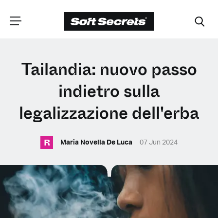
SCEGLI LA
Tailandia: nuovo passo
TUA POSIZIONE
indietro sulla
legalizzazione dell'erba
Dutch
R
Maria Novella De Luca
07 Jun 2024
English (United Kingdom)
English (United States)
Spanish (Spain)