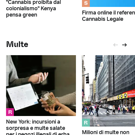
S
"Cannabis proibita dal
colonialismo" Kenya
Firma online il refer
pensa green
Cannabis Legale
Multe
R
R
New York: incursioni a
sorpresa e multe salate
Milioni di multe non
per i negozi illegali di erba