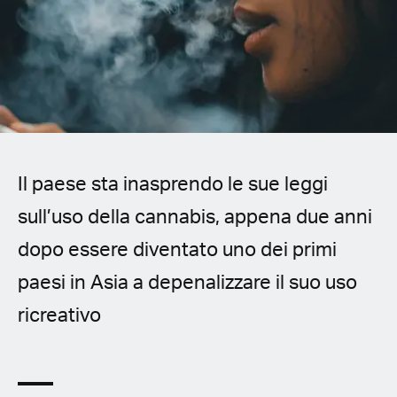
Spanish (Latin America)
German
French
Italian
Il paese sta inasprendo le sue leggi
Czech
sull’uso della cannabis, appena due anni
Polish
dopo essere diventato uno dei primi
paesi in Asia a depenalizzare il suo uso
ricreativo