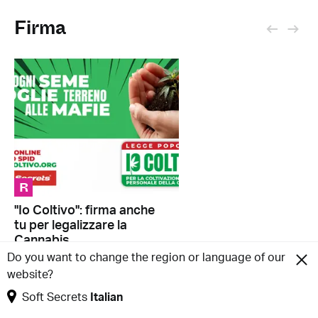
Firma
R
"Io Coltivo": firma anche
tu per legalizzare la
Cannabis
Do you want to change the region or language of our
website?
Tabella III
Soft Secrets
Italian