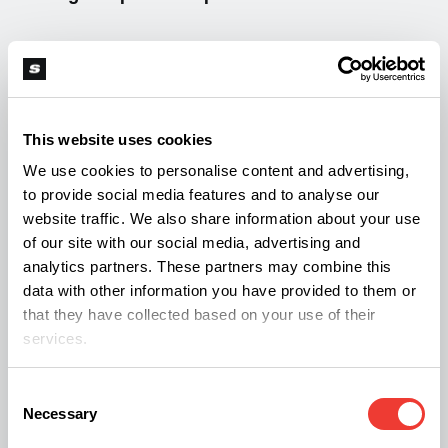
Mentre l'Italia discute restrizioni sulla Cannabis
Light, questo cambiamento epocale negli Stati
Uniti lancia una sfida culturale e legislativa al resto
This website uses cookies
del mondo e invia un segnale potente: la cannabis
We use cookies to personalise content and advertising,
medica è una questione di salute pubblica e "buon
to provide social media features and to analyse our
senso", non di ideologia. La riclassificazione
website traffic. We also share information about your use
of our site with our social media, advertising and
americana potrebbe spingere molti altri stati a
analytics partners. These partners may combine this
modernizzare le proprie politiche, rimuovendo lo
data with other information you have provided to them or
stigma che per 50 anni ha bloccato il progresso
that they have collected based on your use of their
services.
scientifico.
Consent
Sarà pronto il nostro Paese a seguire le orme
Necessary
Selection
americane?