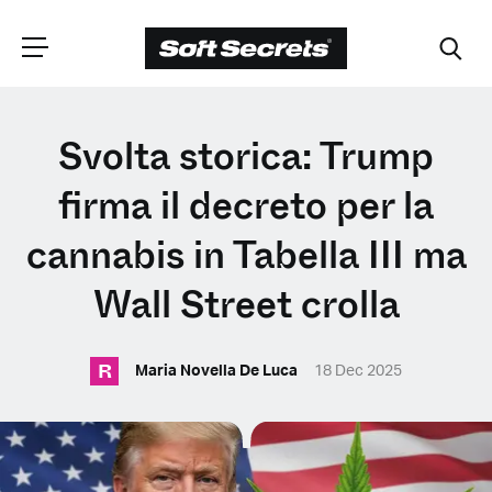
SCEGLI LA
Svolta storica: Trump
TUA POSIZIONE
firma il decreto per la
cannabis in Tabella III ma
Dutch
Wall Street crolla
English (United Kingdom)
R
Maria Novella De Luca
18 Dec 2025
English (United States)
Spanish (Spain)