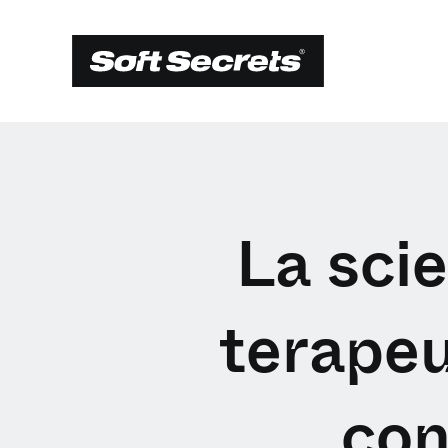
La scie
terapeut
con