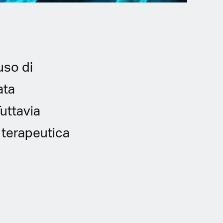
uso di
ata
uttavia
 terapeutica