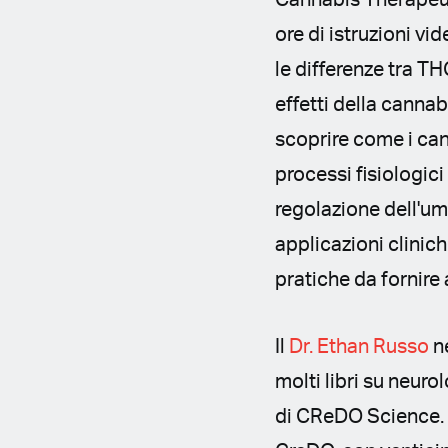
Cannabis Therapeut
ore di istruzioni vi
le differenze tra TH
effetti della canna
scoprire come i can
processi fisiologic
regolazione dell'umo
applicazioni clinich
pratiche da fornire 
Il
Dr. Ethan Russo
ne
molti libri su neur
di CReDO Science.