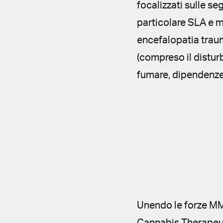
focalizzati sulle se
particolare SLA e m
encefalopatia traum
(compreso il distur
fumare, dipendenze 
Unendo le forze M