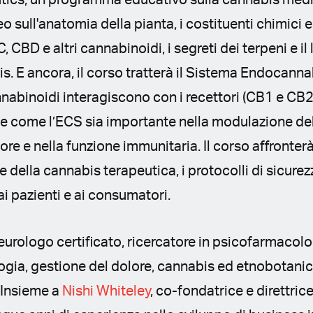
ics, un programma educativo sulla cannabis medi
deo sull'anatomia della pianta, i costituenti chimici e
C, CBD e altri cannabinoidi, i segreti dei terpeni e il
bis. E ancora, il corso tratterà il Sistema Endocann
nabinoidi interagiscono con i recettori (CB1 e CB2)
i e come l’ECS sia importante nella modulazione del
re e nella funzione immunitaria. Il corso affronterà
e della cannabis terapeutica, i protocolli di sicurezz
ai pazienti e ai consumatori.
urologo certificato, ricercatore in psicofarmacolo
ologia, gestione del dolore, cannabis ed etnobotani
 Insieme a
Nishi Whiteley
, co-fondatrice e direttric