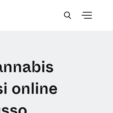
cannabis
si online
usso