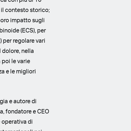
ca con più di 10
 il contesto storico;
 loro impatto sugli
abinoide (ECS), per
 per regolare vari
 dolore, nella
 poi le varie
a e le migliori
gia e autore di
ca, fondatore e CEO
e operativa di