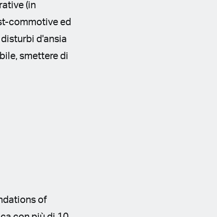
ative (in
post-commotive ed
disturbi d'ansia
bile, smettere di
ndations of