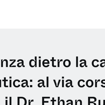
nza dietro la 
ica: al via cor
 il Dr. Ethan R