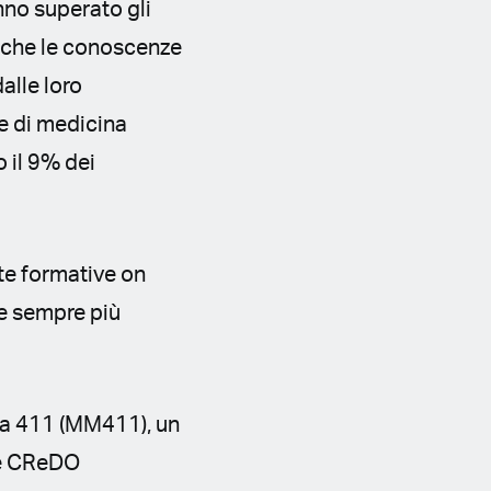
nno superato gli
to che le conoscenze
alle loro
le di medicina
 il 9% dei
te formative on
che sempre più
ana 411 (MM411), un
 e CReDO