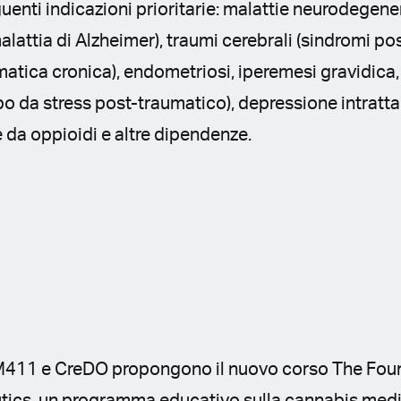
guenti indicazioni prioritarie: malattie neurodegener
alattia di Alzheimer), traumi cerebrali (sindromi 
atica cronica), endometriosi, iperemesi gravidica, 
bo da stress post-traumatico), depressione intratta
da oppioidi e altre dipendenze.
M411 e CreDO propongono il nuovo corso The Fou