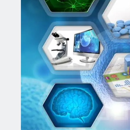
Spanish (Latin America)
German
French
Italian
Czech
Polish