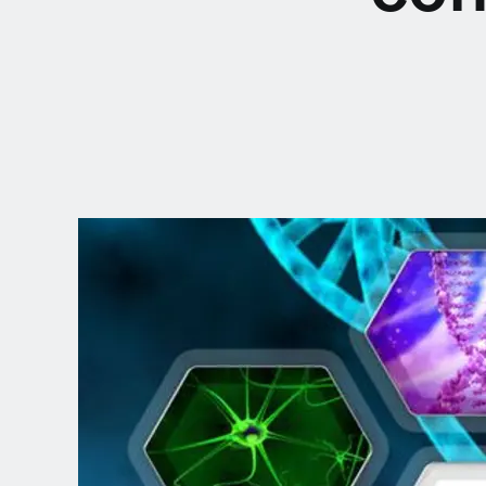
SCEGLI LA
TUA POSIZION
Dutch
English (United Kingdom)
English (United States)
Spanish (Spain)