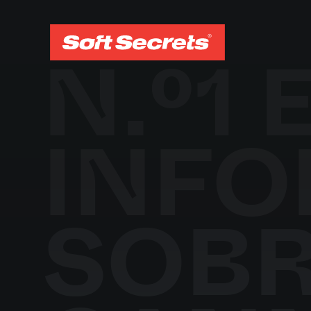
N.º1 
INF
SOB