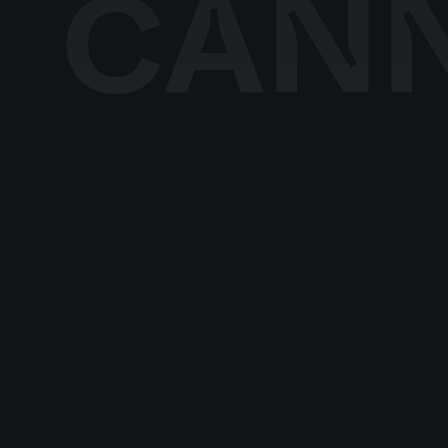
CANN
ELIGE TU
UBICACIÓN
Dutch
English (United Kingdom)
English (United States)
Spanish (Spain)