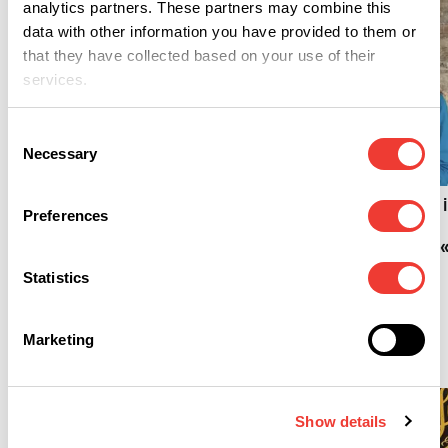
analytics partners. These partners may combine this
data with other information you have provided to them or
that they have collected based on your use of their
services.
Consent
M
Necessary
Selection
R
Meno sudore con la
cannabis? La scienza
Codice della Strada, i
spiega il legame tra THC
Preferences
Tribunale di Udine
e ghiandole sudoripare
assolve Elena Tuniz: «
fatto non sussiste»
Statistics
Marketing
Weed
Show details