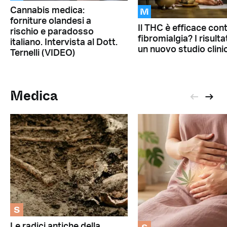
M
Cannabis medica:
forniture olandesi a
Il THC è efficace cont
rischio e paradosso
fibromialgia? I risultat
italiano. Intervista al Dott.
un nuovo studio clini
Ternelli (VIDEO)
Medica
S
Le radici antiche della