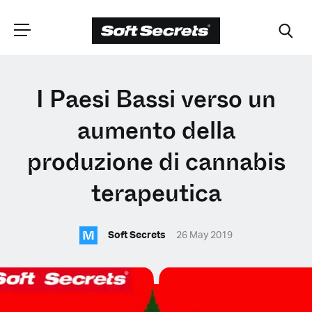
SCEGLI LA
I Paesi Bassi verso un
TUA POSIZIONE
aumento della
produzione di cannabis
Dutch
terapeutica
English (United Kingdom)
M
Soft Secrets
26 May 2019
English (United States)
Spanish (Spain)