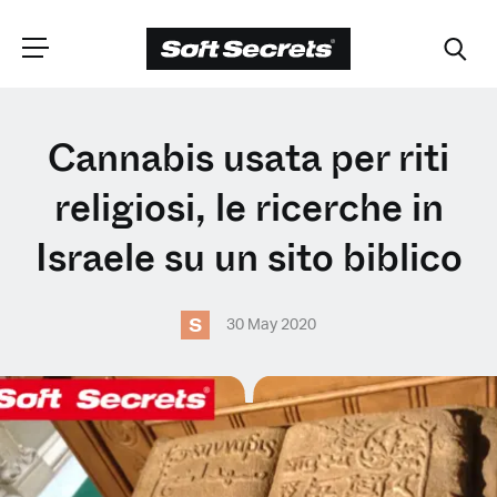
SCEGLI LA
Cannabis usata per riti
TUA POSIZIONE
religiosi, le ricerche in
Israele su un sito biblico
Dutch
S
30 May 2020
English (United Kingdom)
English (United States)
Spanish (Spain)