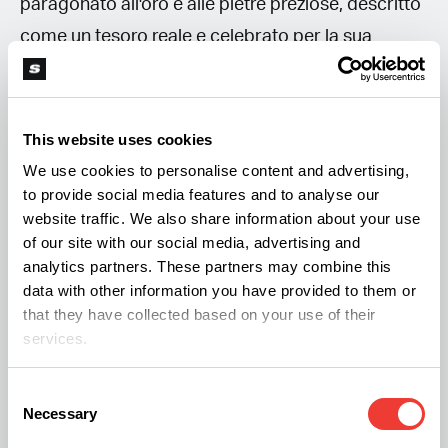
paragonato all'oro e alle pietre preziose, descritto
come un tesoro reale e celebrato per la sua
fragranza. Fu anche stimato in Assiria, Babilonia e
Persia e gli autori attribuirono l'alto prezzo agli
sforzi necessari per la sua importazione in regioni
This website uses cookies
esigenti.
We use cookies to personalise content and advertising,
to provide social media features and to analyse our
La partecipazione di Giuda al commercio
website traffic. We also share information about your use
nell'Arabia meridionale e la successiva presenza
of our site with our social media, advertising and
dell'Assiria a Tel Arad verso la fine dell'ottavo
analytics partners. These partners may combine this
data with other information you have provided to them or
secolo a.C. avrebbero potuto contribuire al
that they have collected based on your use of their
movimento dell'incenso nella zona. L'incenso può
services.
essere stato usato anche per cerimonie di culto; la
scoperta in Arad è la prima identificazione della
Consent
Necessary
Selection
sostanza utilizzata in tale contesto. Il grasso