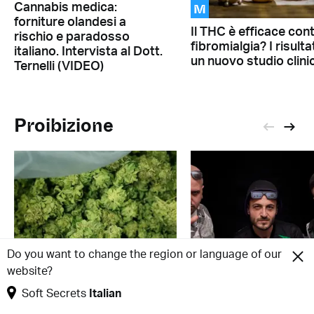
M
Cannabis medica:
forniture olandesi a
Il THC è efficace cont
rischio e paradosso
fibromialgia? I risultat
italiano. Intervista al Dott.
un nuovo studio clini
Ternelli (VIDEO)
Proibizione
Do you want to change the region or language of our
website?
R
Soft Secrets
Italian
R
Riformare la politica