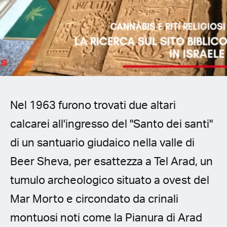
Spanish (Latin America)
German
French
Italian
Nel 1963 furono trovati due altari
Czech
calcarei all'ingresso del "Santo dei santi"
Polish
di un santuario giudaico nella valle di
Beer Sheva, per esattezza a Tel Arad, un
tumulo archeologico situato a ovest del
Mar Morto e circondato da crinali
montuosi noti come la Pianura di Arad