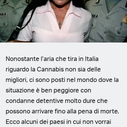
Spanish (Latin America)
German
French
Italian
Nonostante l’aria che tira in Italia
Czech
riguardo la Cannabis non sia delle
Polish
migliori, ci sono posti nel mondo dove la
situazione è ben peggiore con
condanne detentive molto dure che
possono arrivare fino alla pena di morte.
Ecco alcuni dei paesi in cui non vorrai