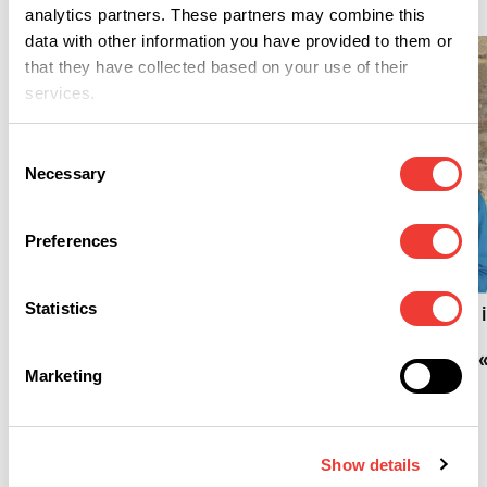
analytics partners. These partners may combine this
data with other information you have provided to them or
that they have collected based on your use of their
services.
Consent
Necessary
Selection
M
Preferences
R
Meno sudore con la
cannabis? La scienza
Statistics
Codice della Strada, i
spiega il legame tra THC
Tribunale di Udine
e ghiandole sudoripare
assolve Elena Tuniz: «
Marketing
fatto non sussiste»
Erba
Show details