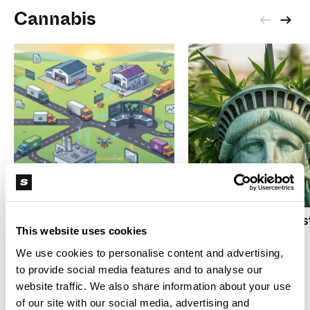
Cannabis
S
R
Media statunitensi sulla
cannabis lanciano il
Legalizzazione e giust
Green Press Collective
This website uses cookies
sociale: il caso dello
Stato di New York
We use cookies to personalise content and advertising,
to provide social media features and to analyse our
website traffic. We also share information about your use
THC
of our site with our social media, advertising and