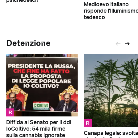
psichedelici?
Medioevo italiano
risponde l'Illuminism
tedesco
Detenzione
R
R
Diffida al Senato per il ddl
IoColtivo: 54 mila firme
Canapa legale: svolt
sulla cannabis ignorate