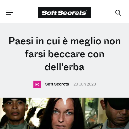
SCEGLI LA
Paesi in cui è meglio non
TUA POSIZIONE
farsi beccare con
dell'erba
Dutch
R
Soft Secrets
29 Jun 2023
English (United Kingdom)
English (United States)
Spanish (Spain)