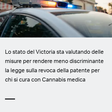
Spanish (Latin America)
German
French
Italian
Lo stato del Victoria sta valutando delle
Czech
misure per rendere meno discriminante
Polish
la legge sulla revoca della patente per
chi si cura con Cannabis medica