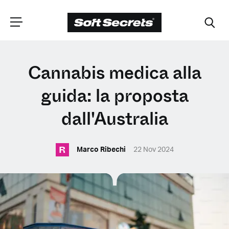
SCEGLI LA
Cannabis medica alla
TUA POSIZIONE
guida: la proposta
dall'Australia
Dutch
R
Marco Ribechi
22 Nov 2024
English (United Kingdom)
English (United States)
Spanish (Spain)