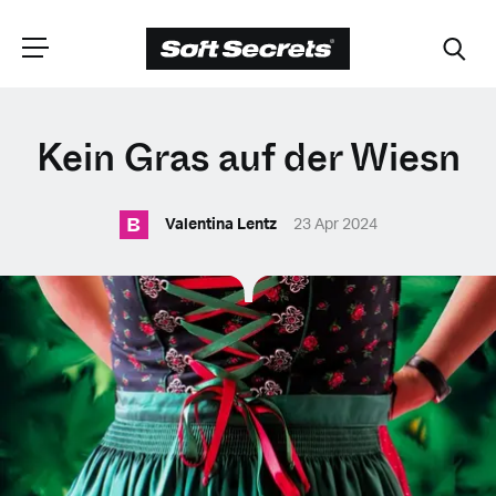
WÄHLEN SIE
Kein Gras auf der Wiesn
IHRE POSITION
B
Valentina Lentz
23 Apr 2024
Dutch
English (United Kingdom)
English (United States)
Spanish (Spain)