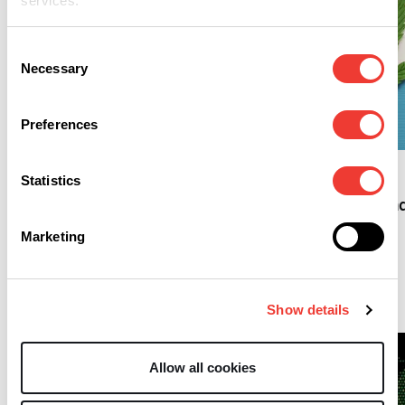
services.
Consent
Necessary
Selection
F
Preferences
B
Happy 420 - Die
Geschichte eines
Luxemburgs
besonderen Datums
Statistics
Cannabisgesetz -
Zwischen Reform un
Realität
Marketing
Soft Secrets
Show details
Allow all cookies