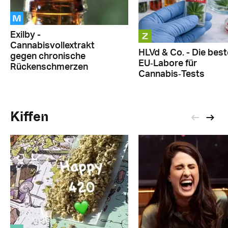
M
Z
Exilby -
Cannabisvollextrakt
HLVd & Co. - Die bes
gegen chronische
EU‑Labore für
Rückenschmerzen
Cannabis‑Tests
Kiffen