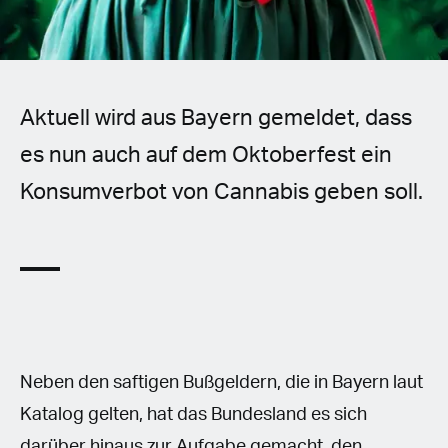
Spanish (Latin America)
German
French
Aktuell wird aus Bayern gemeldet, dass
es nun auch auf dem Oktoberfest ein
Italian
Konsumverbot von Cannabis geben soll.
Czech
Polish
Neben den saftigen Bußgeldern, die in Bayern laut
Katalog gelten, hat das Bundesland es sich
darüber hinaus zur Aufgabe gemacht, den