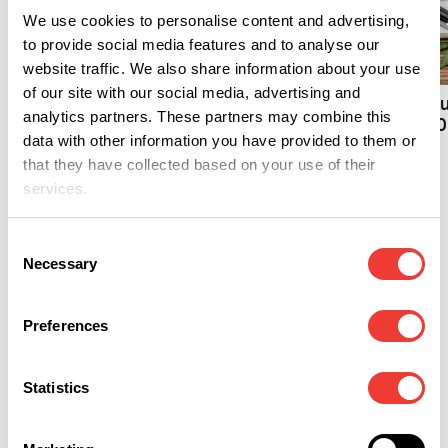
We use cookies to personalise content and advertising,
B
to provide social media features and to analyse our
F
website traffic. We also share information about your use
Reisen mit Weed - Wo ist
es riskant?
of our site with our social media, advertising and
Volles Programm - E
analytics partners. These partners may combine this
Cannabis-Termine 2
data with other information you have provided to them or
that they have collected based on your use of their
services.
Social Club
Consent
Necessary
Selection
Preferences
Statistics
L