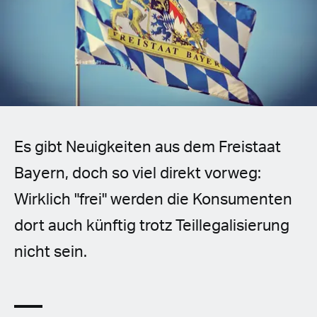
Spanish (Latin America)
German
French
Italian
Es gibt Neuigkeiten aus dem Freistaat
Czech
Bayern, doch so viel direkt vorweg:
Polish
Wirklich "frei" werden die Konsumenten
dort auch künftig trotz Teillegalisierung
nicht sein.