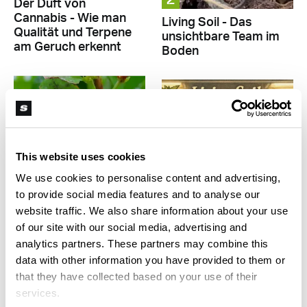
Z
Der Duft von
Cannabis - Wie man
Living Soil - Das
Qualität und Terpene
unsichtbare Team im
am Geruch erkennt
Boden
This website uses cookies
We use cookies to personalise content and advertising,
to provide social media features and to analyse our
Z
Z
website traffic. We also share information about your use
Ethnobotanik: Anbau
of our site with our social media, advertising and
Living Soil - Die
von Erythroxylum
Philosophie der
analytics partners. These partners may combine this
coca
lebenden Erde
data with other information you have provided to them or
that they have collected based on your use of their
services.