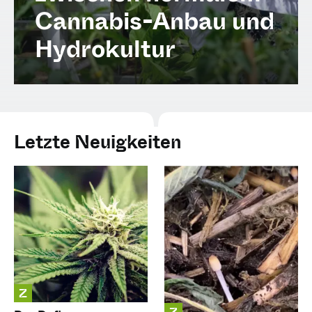
Spanish (Latin America)
Cannabis-Anbau und
Hydrokultur
German
French
Italian
Letzte Neuigkeiten
Czech
Polish
Z