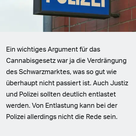
Spanish (Latin America)
German
French
Ein wichtiges Argument für das
Italian
Cannabisgesetz war ja die Verdrängung
Czech
des Schwarzmarktes, was so gut wie
Polish
überhaupt nicht passiert ist. Auch Justiz
und Polizei sollten deutlich entlastet
werden. Von Entlastung kann bei der
Polizei allerdings nicht die Rede sein.