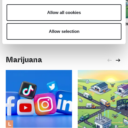
L
Allow all cookies
L
Cannabis und die
sozialen Medien
Vier US-Cannabisme
gründen das „Green
Allow selection
Press Collective“
Marijuana
L