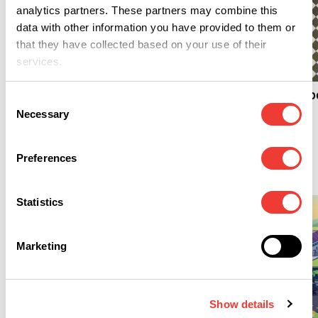
analytics partners. These partners may combine this
data with other information you have provided to them or
that they have collected based on your use of their
B
services.
B
Frankreich legt Erlass zu
medizinischem Cannabis
Thailands Cannabispo
Consent
vor
und die Realität
Necessary
Selection
Preferences
Cannabis
Statistics
Marketing
Show details