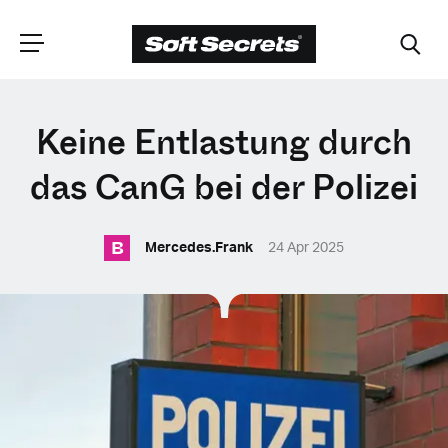
WÄHLEN SIE
Keine Entlastung durch
IHRE POSITION
das CanG bei der Polizei
B
Dutch
Mercedes.Frank
24 Apr 2025
English (United Kingdom)
English (United States)
Spanish (Spain)