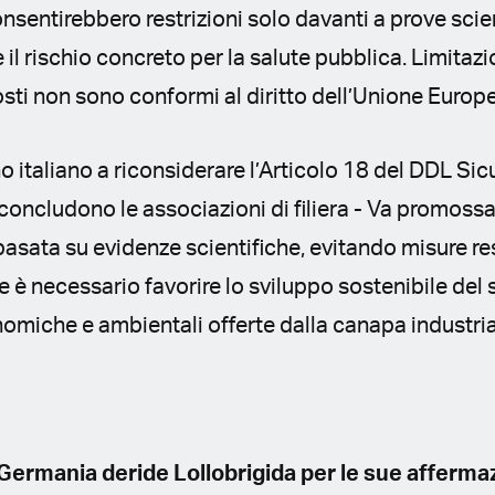
sentirebbero restrizioni solo davanti a prove scien
il rischio concreto per la salute pubblica. Limitazio
ti non sono conformi al diritto dell’Unione Europ
o italiano a riconsiderare l’Articolo 18 del DDL Sic
- concludono le associazioni di filiera - Va promoss
sata su evidenze scientifiche, evitando misure res
tre è necessario favorire lo sviluppo sostenibile del
omiche e ambientali offerte dalla canapa industri
ermania deride Lollobrigida per le sue afferma