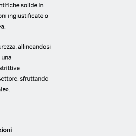
tifiche solide in
ni ingiustificate o
ea.
urezza, allineandosi
a una
trittive
 settore, sfruttando
ale».
zioni