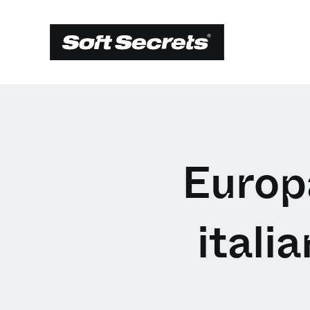
Europ
itali