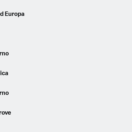
ed Europa
erno
fica
erno
rove