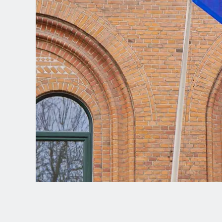
Spanish (Latin America)
German
French
Italian
Czech
Polish