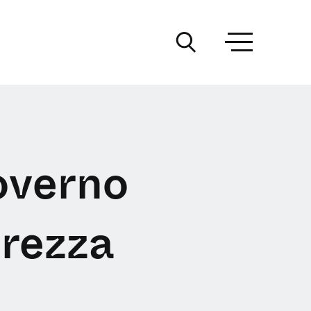
overno
urezza