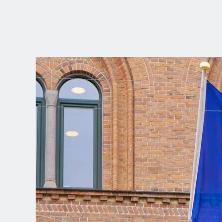
SCEGLI LA
TUA POSIZION
Dutch
English (United Kingdom)
English (United States)
Spanish (Spain)