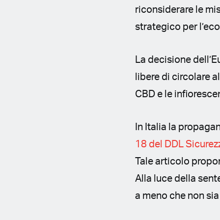
riconsiderare le mi
strategico per l’ec
La decisione dell’E
libere di circolare 
CBD e le infiorescen
In Italia la propag
18 del DDL Sicurez
Tale articolo propo
Alla luce della sent
a meno che non sia 