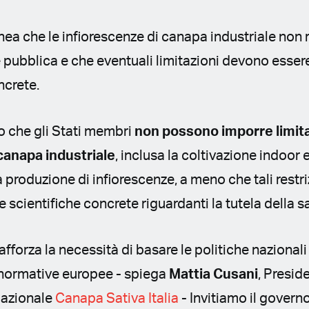
nea che le infiorescenze di canapa industriale non
te pubblica e che eventuali limitazioni devono esse
ncrete.
to che gli Stati membri
non possono imporre limitaz
 canapa industriale
, inclusa la coltivazione indoor e
 produzione di infiorescenze, a meno che tali restr
 scientifiche concrete riguardanti la tutela della s
fforza la necessità di basare le politiche nazional
e normative europee - spiega
Mattia Cusani
, Presid
Nazionale
Canapa Sativa Italia
- Invitiamo il governo