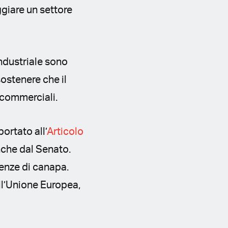
ggiare un settore
industriale sono
sostenere che il
i commerciali.
ortato all’
Articolo
anche dal Senato.
cenze di canapa.
ell’Unione Europea,