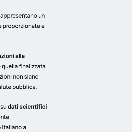
 rappresentano un
re proporzionate e
ioni alla
 quella finalizzata
izioni non siano
alute pubblica.
i su
dati scientifici
ente
 italiano a