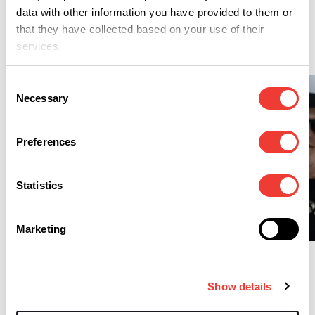
data with other information you have provided to them or
that they have collected based on your use of their
Vidéo
services.
Consent
Necessary
Selection
Preferences
Statistics
A
A
Marketing
The Perfect Grow 2 Ep. 7
- Domande e risposte
The Perfect Grow
seconda stagione: il
terreno migliore
Show details