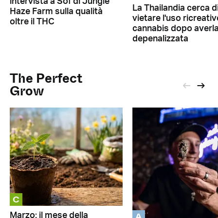
intervista a Sof di Jungle
La Thailandia cerca d
Haze Farm sulla qualità
vietare l'uso ricreativ
oltre il THC
cannabis dopo averl
depenalizzata
The Perfect
Grow
C
A
Marzo: il mese della