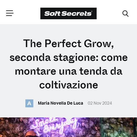
SCEGLI LA
The Perfect Grow,
TUA POSIZIONE
seconda stagione: come
montare una tenda da
Dutch
coltivazione
English (United Kingdom)
A
Maria Novella De Luca
02 Nov 2024
English (United States)
Spanish (Spain)