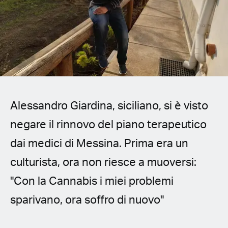
Spanish (Latin America)
German
French
Italian
Alessandro Giardina, siciliano, si è visto
Czech
negare il rinnovo del piano terapeutico
Polish
dai medici di Messina. Prima era un
culturista, ora non riesce a muoversi:
"Con la Cannabis i miei problemi
sparivano, ora soffro di nuovo"