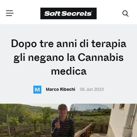
SCEGLI LA
Dopo tre anni di terapia
TUA POSIZIONE
gli negano la Cannabis
medica
Dutch
M
Marco Ribechi
06 Jun 2023
English (United Kingdom)
English (United States)
Spanish (Spain)