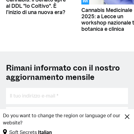
M
Cannabis: il Senato apre
al DDL "Io Coltivo". È
Cannabis Medicinale
l’inizio di una nuova era?
2025: a Lecce un
workshop nazionale 
botanica e clinica
Rimani informato con il nostro
aggiornamento mensile
Do you want to change the region or language of our
website?
Soft Secrets
Italian
Iscriviti