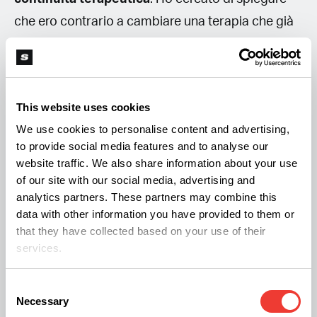
che ero contrario a cambiare una terapia che già
aveva dimostrato i suoi ottimi benefici sulle mie
condizioni di vita ma lui, di tutto conto, mi disse
che i pazienti devono fare ciò che dicono i
This website uses cookies
medici».
We use cookies to personalise content and advertising,
to provide social media features and to analyse our
Ad Alessandro viene prescritto il farmaco
website traffic. We also share information about your use
Lyrica che in passato gli aveva già dato
of our site with our social media, advertising and
analytics partners. These partners may combine this
importanti controindicazioni.
«Non credo che
data with other information you have provided to them or
esista un posto al mondo dove i medici possano
that they have collected based on your use of their
fare questo sulle spalle dei pazienti - spiega
services.
Giardina - ha continuato a rispondere che
Consent
secondo lui quella era la terapia adeguata e che
Necessary
Selection
non era preparato a sufficienza sulla Cannabis.