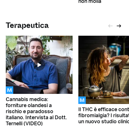
non molla
Terapeutica
M
M
Cannabis medica:
forniture olandesi a
Il THC è efficace cont
rischio e paradosso
fibromialgia? I risultat
italiano. Intervista al Dott.
un nuovo studio clini
Ternelli (VIDEO)