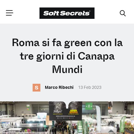
SCEGLI LA
Roma si fa green con la
TUA POSIZIONE
tre giorni di Canapa
Mundi
Dutch
S
Marco Ribechi
13 Feb 2023
English (United Kingdom)
English (United States)
Spanish (Spain)