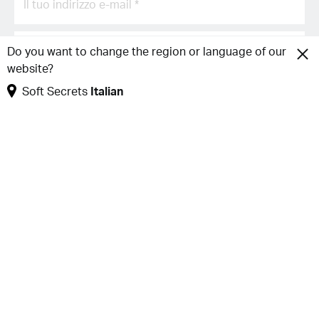
Do you want to change the region or language of our
website?
Soft Secrets
Italian
Iscriviti
Copyright 2026 © Discover Publisher
Soft Secrets
Italian
Info
Segui
Donaci
Facebook
Chi è Soft Secrets
Instagram