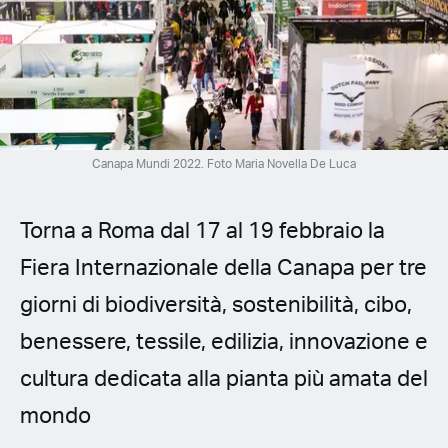
Spanish (Latin America)
German
French
Italian
Canapa Mundi 2022. Foto Maria Novella De Luca
Czech
Torna a Roma dal 17 al 19 febbraio la
Polish
Fiera Internazionale della Canapa per tre
giorni di biodiversità, sostenibilità, cibo,
benessere, tessile, edilizia, innovazione e
cultura dedicata alla pianta più amata del
mondo