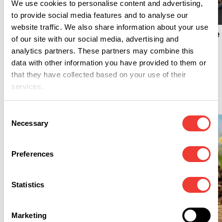
C
We use cookies to personalise content and advertising,
to provide social media features and to analyse our
C
Sinergia Avanzata:
website traffic. We also share information about your use
Ottimizzare Clima Indoor
Guida per pianificare 
e Illuminazione con la CO₂
of our site with our social media, advertising and
tua coltivazione di
analytics partners. These partners may combine this
cannabis
data with other information you have provided to them or
that they have collected based on your use of their
services.
Semi
Consent
Necessary
Selection
Preferences
Statistics
S
Marketing