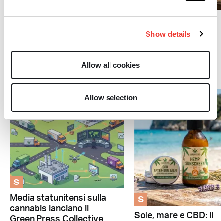
C
Spannabis 2026: nuovi
orizzonti nella città di
Marzo: il mese della
Bilbao
semina
Show details
Allow all cookies
Canapa
Allow selection
S
S
Media statunitensi sulla
cannabis lanciano il
Sole, mare e CBD: il
Green Press Collective