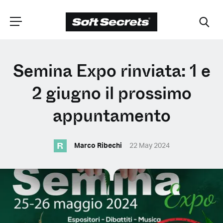
SCEGLI LA
Semina Expo rinviata: 1 e
TUA POSIZIONE
2 giugno il prossimo
appuntamento
Dutch
R
Marco Ribechi
22 May 2024
English (United Kingdom)
English (United States)
Spanish (Spain)