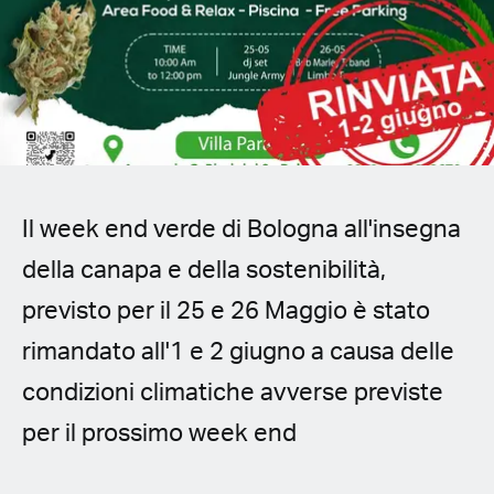
Spanish (Latin America)
German
French
Italian
Il week end verde di Bologna all'insegna
Czech
della canapa e della sostenibilità,
Polish
previsto per il 25 e 26 Maggio è stato
rimandato all'1 e 2 giugno a causa delle
condizioni climatiche avverse previste
per il prossimo week end