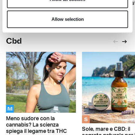
Legalizzazione e giust
food che gli shop
sociale: il caso dello
Stato di New York
Allow selection
Cbd
M
S
Meno sudore con la
cannabis? La scienza
Sole, mare e CBD: il
spiega il legame tra THC