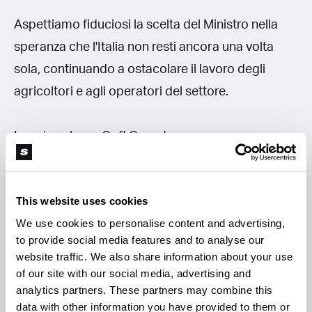
Aspettiamo fiduciosi la scelta del Ministro nella
speranza che l'Italia non resti ancora una volta
sola, continuando a ostacolare il lavoro degli
agricoltori e agli operatori del settore.
Leggi anche su Soft Secrets:
Via libera dall'UE alla canapa: un passo avanti
This website uses cookies
per il settore agricolo
We use cookies to personalise content and advertising,
to provide social media features and to analyse our
La canapa resta legale: il Tribunale di Trento
website traffic. We also share information about your use
ribadisce il principio di non-offensività
of our site with our social media, advertising and
analytics partners. These partners may combine this
data with other information you have provided to them or