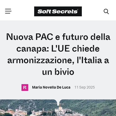
SCEGLI LA
Nuova PAC e futuro della
TUA POSIZIONE
canapa: L'UE chiede
armonizzazione, l'Italia a
Dutch
un bivio
English (United Kingdom)
R
Maria Novella De Luca
11 Sep 2025
English (United States)
Spanish (Spain)