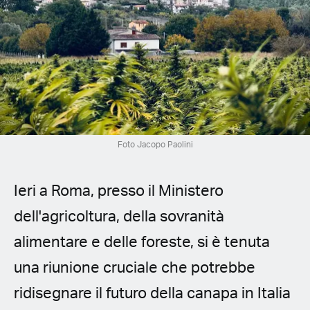
Spanish (Latin America)
German
French
Italian
Foto Jacopo Paolini
Czech
Polish
Ieri a Roma, presso il Ministero
dell'agricoltura, della sovranità
alimentare e delle foreste, si è tenuta
una riunione cruciale che potrebbe
ridisegnare il futuro della canapa in Italia