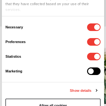
that they have collected based on your use of their
M
Maria Novella De Luca
services.
Consent
Necessary
Selection
Regulation
Preferences
Statistics
Marketing
Show details
R
R
Canada, per la polizia
sono più pericolosi i fast
Allow all cookies