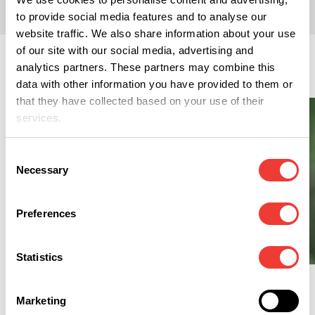
to provide social media features and to analyse our
website traffic. We also share information about your use
of our site with our social media, advertising and
Medizinisch
analytics partners. These partners may combine this
data with other information you have provided to them or
that they have collected based on your use of their
services.
Consent
Necessary
Selection
Preferences
M
M
Cannabis-Blüten werden
Statistics
nicht mehr von den
Exilby -
Krankenkassen erstattet
Cannabisvollextrakt
Marketing
gegen chronische