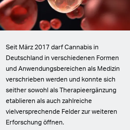
Spanish (Latin America)
German
French
Seit März 2017 darf Cannabis in
Italian
Deutschland in verschiedenen Formen
Czech
und Anwendungsbereichen als Medizin
Polish
verschrieben werden und konnte sich
seither sowohl als Therapieergänzung
etablieren als auch zahlreiche
vielversprechende Felder zur weiteren
Erforschung öffnen.