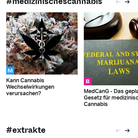
#medizinischescannabis
M
B
Kann Cannabis
Wechselwirkungen
MedCanG - Das gepl
verursachen?
Gesetz für medizinis
Cannabis
#extrakte