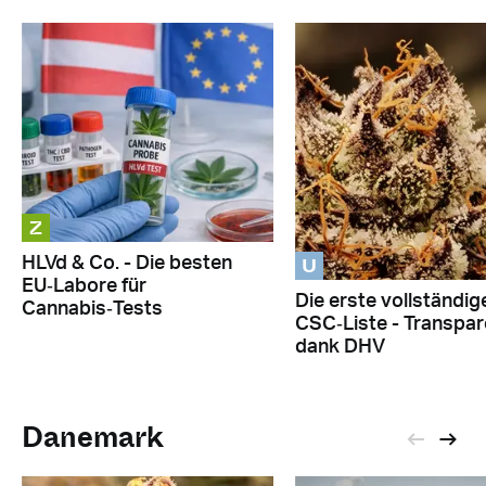
Z
U
HLVd & Co. - Die besten
EU‑Labore für
Die erste vollständig
Cannabis‑Tests
CSC‑Liste - Transpa
dank DHV
Danemark