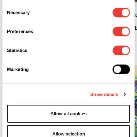
M
Cannabis-Blüten werden
Consent
nicht mehr von den
Necessary
Selection
Cannabis-Wurzeln: D
Krankenkassen erstattet
unterschätzte
medizinische Potenzi
Preferences
Statistics
Cannabis
Marketing
Show details
Allow all cookies
L
L
Cannabis und die
Allow selection