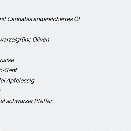
 mit Cannabis angereichertes Öl
warze/grüne Oliven
naise
on-Senf
fel Apfelessig
z
fel schwarzer Pfeffer