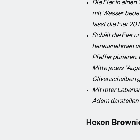
Die Eier in eine
mit Wasser bedec
lasst die Eier 20
Schält die Eier u
herausnehmen und
Pfeffer pürieren.
Mitte jedes "Auga
Olivenscheiben 
Mit roter Lebens
Adern darstellen 
Hexen Brown