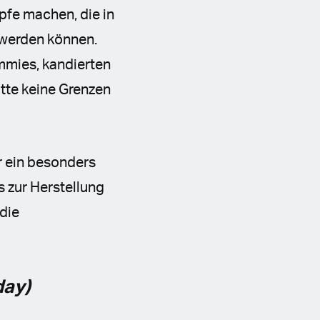
pfe machen, die in
t werden können.
ummies, kandierten
tte keine Grenzen
ür ein besonders
s zur Herstellung
 die
day)