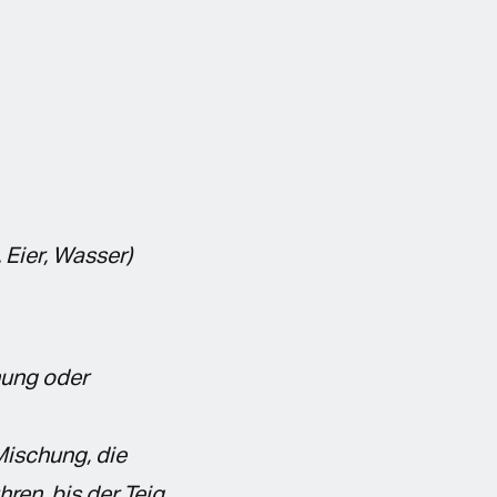
 Eier, Wasser)
hung oder
Mischung, die
ren, bis der Teig