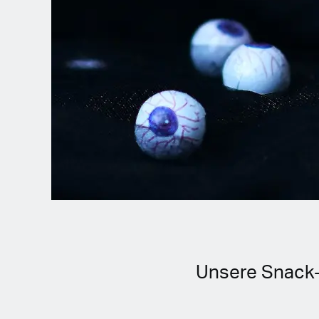
Spanish (Latin America)
German
French
Italian
Czech
Polish
Unsere Snack-