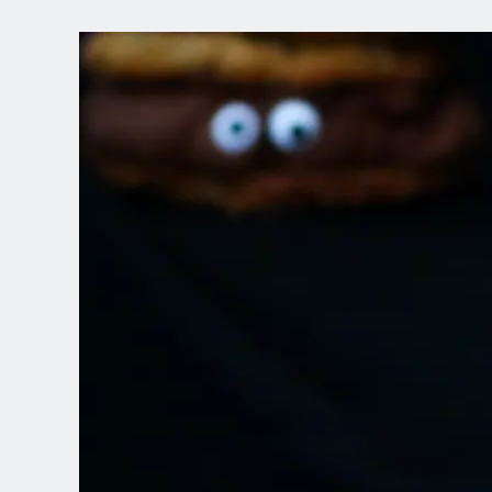
WÄHLEN SIE
IHRE POSITION
Dutch
English (United Kingdom)
English (United States)
Spanish (Spain)