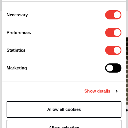
Consent
Necessary
Selection
Bestimmungen
Preferences
Statistics
Marketing
B
Show details
B
Frankreich legt Erlass zu
medizinischem Cannabis
Allow all cookies
Thailands Cannabispo
vor
und die Realität
Allow selection