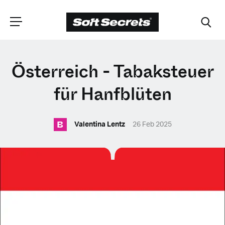
WÄHLEN SIE
Österreich - Tabaksteuer
IHRE POSITION
für Hanfblüten
B
Dutch
Valentina Lentz
26 Feb 2025
English (United Kingdom)
English (United States)
Spanish (Spain)