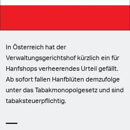
Spanish (Latin America)
German
French
In Österreich hat der
Italian
Verwaltungsgerichtshof kürzlich ein für
Czech
Hanfshops verheerendes Urteil gefällt.
Polish
Ab sofort fallen Hanfblüten demzufolge
unter das Tabakmonopolgesetz und sind
tabaksteuerpflichtig.