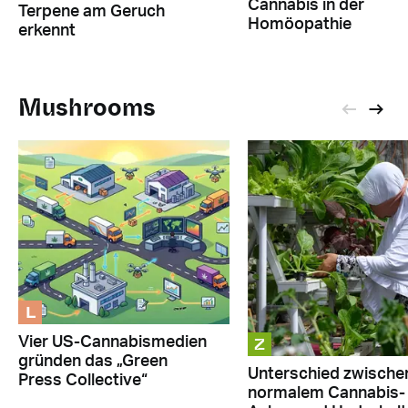
Cannabis in der
Terpene am Geruch
Homöopathie
erkennt
Mushrooms
L
Z
Vier US-Cannabismedien
gründen das „Green
Unterschied zwische
Press Collective“
normalem Cannabis-