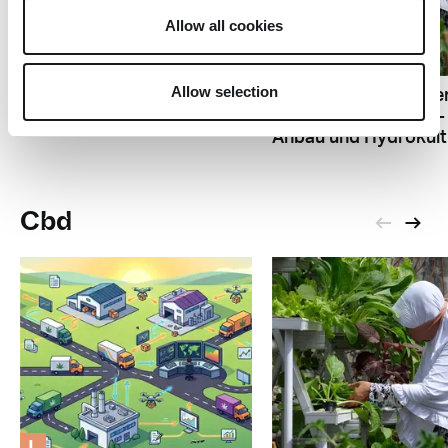
L
Allow all cookies
Z
Vier US-Cannabismedien
gründen das „Green
Allow selection
Unterschied zwische
Press Collective“
normalem Cannabis-
Anbau und Hydrokult
Cbd
L