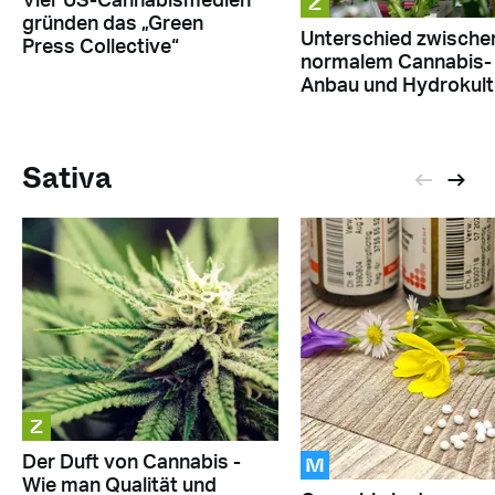
Z
Vier US-Cannabismedien
gründen das „Green
Unterschied zwische
Press Collective“
normalem Cannabis-
Anbau und Hydrokult
Sativa
Z
M
Der Duft von Cannabis -
Wie man Qualität und