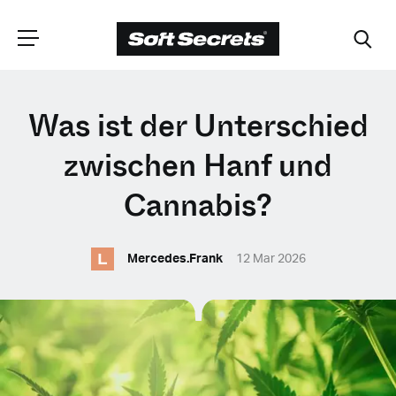
WÄHLEN SIE
Was ist der Unterschied
IHRE POSITION
zwischen Hanf und
Cannabis?
Dutch
L
Mercedes.Frank
12 Mar 2026
English (United Kingdom)
English (United States)
Spanish (Spain)