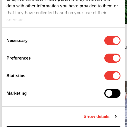
data with other information you have provided to them or
L
that they have collected based on your use of their
L
services.
Vier US-Cannabismedien
gründen das „Green
Studie widerlegt
Press Collective“
Consent
Schwarzseher und
Necessary
Panikmacher wegen
Selection
Cannabis-Legalisier
Preferences
Marijuana
Statistics
Marketing
Show details