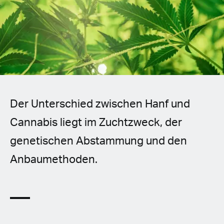
Spanish (Latin America)
German
French
Italian
Der Unterschied zwischen Hanf und
Czech
Cannabis liegt im Zuchtzweck, der
Polish
genetischen Abstammung und den
Anbaumethoden.