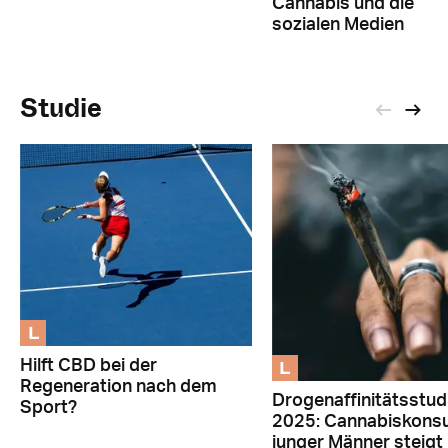
Cannabis und die
sozialen Medien
Studie
L
L
Hilft CBD bei der
Regeneration nach dem
Drogenaffinitätsstud
Sport?
2025: Cannabiskon
junger Männer steigt