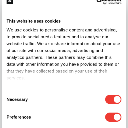
Minderjährigen nach der Legalisierung im
Vergleich zur Zeit vor der Legalisierung
This website uses cookies
zurückgegangen sind. Die Ergebnisse einer
We use cookies to personalise content and advertising,
kanadischen Studie, die letzten Monat
to provide social media features and to analyse our
veröffentlicht wurde, ergaben, dass der
website traffic. We also share information about your use
gemeldete Gesamtkonsum von Cannabis in der
of our site with our social media, advertising and
analytics partners. These partners may combine this
kanadischen Gesellschaft nach der Legalisierung
data with other information you have provided to them or
zwar zugenommen hat, der Missbrauch jedoch
that they have collected based on your use of their
abgenommen hat.
services.
Consent
Siehe auch
Necessary
Selection
Schweizer Cannabis-Pilot-Programm zeigt
Preferences
positive Ergebnisse