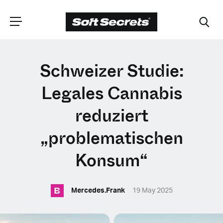
WÄHLEN SIE
Schweizer Studie:
IHRE POSITION
Legales Cannabis
reduziert
Dutch
„problematischen
English (United Kingdom)
Konsum“
English (United States)
B
Mercedes.Frank
19 May 2025
Spanish (Spain)