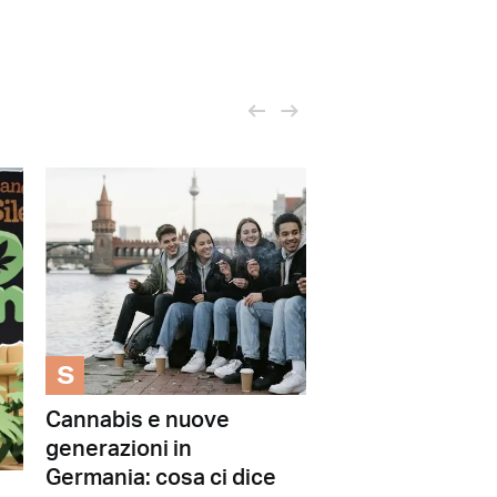
S
Cannabis e nuove
generazioni in
Germania: cosa ci dice