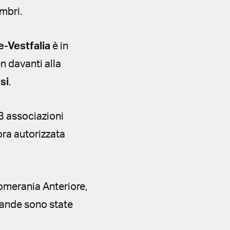
embri.
e-Vestfalia
è in
en davanti alla
si
.
3 associazioni
ora autorizzata
omerania Anteriore,
ande sono state