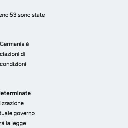
eno 53 sono state
n Germania è
ciazioni di
 condizioni
a determinate
lizzazione
ttuale governo
à la legge