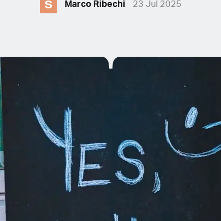
S
Marco Ribechi
23 Jul 2025
E