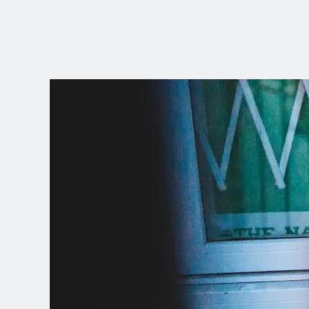
SCEGLI LA
TUA POSIZION
Dutch
English (United Kingdom)
English (United States)
Spanish (Spain)