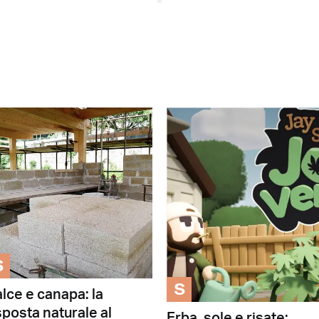
S
S
lce e canapa: la
sposta naturale al
Erba, sole e risate: