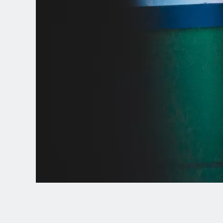
Spanish (Latin America)
German
French
Italian
Czech
Polish