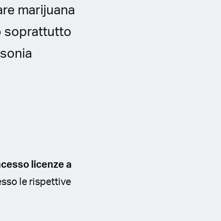
vare marijuana
b soprattutto
ssonia
cesso licenze a
so le rispettive