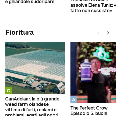
e ghiandole sudoripare
assolve Elena Tuniz: «
fatto non sussiste»
Fioritura
C
A
CanAdelaar, la più grande
weed farm olandese
The Perfect Grow
vittima di furti, reclami e
Episodio 5: buoni
problemi legati agli odori