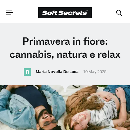
SCEGLI LA
Primavera in fiore:
TUA POSIZIONE
cannabis, natura e relax
R
Dutch
Maria Novella De Luca
10 May 2025
English (United Kingdom)
English (United States)
Spanish (Spain)