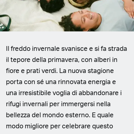
Spanish (Latin America)
German
French
Il freddo invernale svanisce e si fa strada
Italian
il tepore della primavera, con alberi in
Czech
fiore e prati verdi. La nuova stagione
Polish
porta con sé una rinnovata energia e
una irresistibile voglia di abbandonare i
rifugi invernali per immergersi nella
bellezza del mondo esterno. E quale
modo migliore per celebrare questo