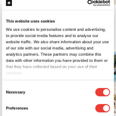
R
Wasabi giapponese
coltivato in ambiente
Torna Scary Movie e
indoor in Austria
punta tutto sulla
cannabis culture
This website uses cookies
We use cookies to personalise content and advertising,
to provide social media features and to analyse our
Cbd
website traffic. We also share information about your use
of our site with our social media, advertising and
analytics partners. These partners may combine this
data with other information you have provided to them or
that they have collected based on your use of their
services.
Consent
Necessary
Selection
M
Preferences
S
Meno sudore con la
cannabis? La scienza