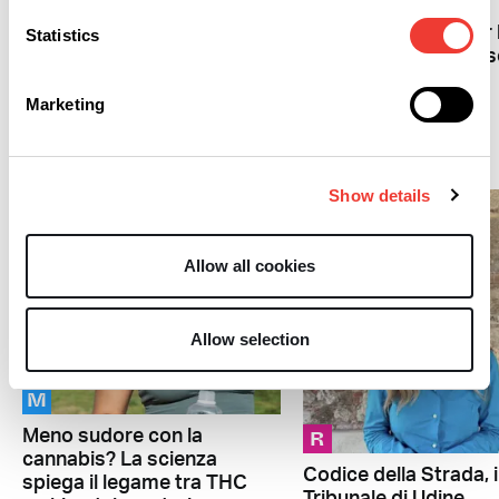
Sole, mare e CBD: il
spiega il legame tra THC
segreto naturale per 
Statistics
e ghiandole sudoripare
protezione e il dopos
Marketing
THC
Show details
Allow all cookies
Allow selection
M
R
Meno sudore con la
cannabis? La scienza
Codice della Strada, i
spiega il legame tra THC
Tribunale di Udine