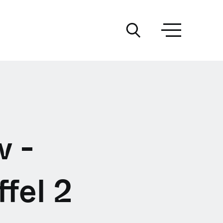
w -
fel 2