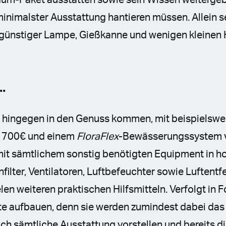
um-Paket ausstatten sowie sein Wissen weitergeb
inimalster Ausstattung hantieren müssen. Allein s
günstiger Lampe, Gießkanne und wenigen kleinen He
..
d hingegen in den Genuss kommen, mit beispielswe
 700€ und einem
FloraFlex
-Bewässerungssystem 
it sämtlichem sonstig benötigten Equipment in h
nfilter, Ventilatoren, Luftbefeuchter sowie Luftentf
len weiteren praktischen Hilfsmitteln. Verfolgt in F
lte aufbauen, denn sie werden zumindest dabei das
ch sämtliche Ausstattung vorstellen und bereits di