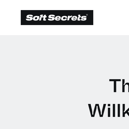
Th
Will