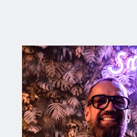
WÄHLEN SIE
IHRE POSITION
Dutch
English (United Kingdom)
English (United States)
Spanish (Spain)