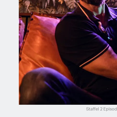
Spanish (Latin America)
German
French
Italian
Czech
Polish
Staffel 2 Episod