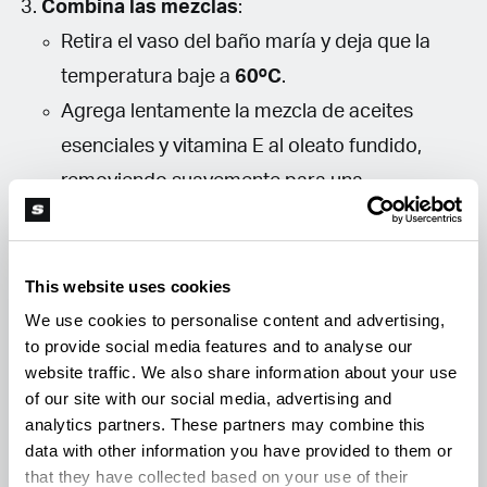
Combina las mezclas
:
Retira el vaso del baño maría y deja que la
temperatura baje a
60ºC
.
Agrega lentamente la mezcla de aceites
esenciales y vitamina E al oleato fundido,
removiendo suavemente para una
integración homogénea.
Enfriado y envasado
:
This website uses cookies
Deja que la mezcla se enfríe hasta que
We use cookies to personalise content and advertising,
to provide social media features and to analyse our
comience a espesarse.
website traffic. We also share information about your use
Vierte la pomada en un tarro de vidrio y
of our site with our social media, advertising and
almacénala en un lugar fresco y seco.
analytics partners. These partners may combine this
data with other information you have provided to them or
that they have collected based on your use of their