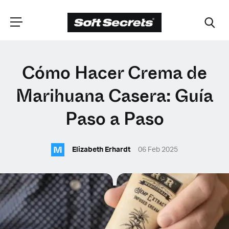
ELIGE TU
Cómo Hacer Crema de
UBICACIÓN
Marihuana Casera: Guía
Paso a Paso
Dutch
M
Elizabeth Erhardt
06 Feb 2025
English (United Kingdom)
English (United States)
Spanish (Spain)