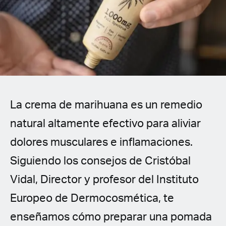
Spanish (Latin America)
German
French
Italian
La crema de marihuana es un remedio
Czech
natural altamente efectivo para aliviar
Polish
dolores musculares e inflamaciones.
Siguiendo los consejos de Cristóbal
Vidal, Director y profesor del Instituto
Europeo de Dermocosmética, te
enseñamos cómo preparar una pomada