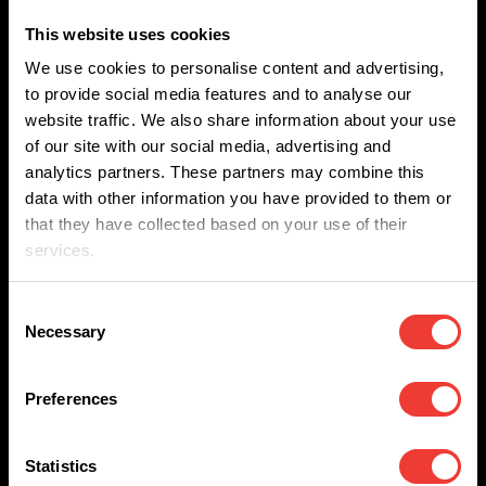
Localización
This website uses cookies
Comportamiento del visitante
We use cookies to personalise content and advertising,
to provide social media features and to analyse our
Cuentas de redes sociales
website traffic. We also share information about your use
of our site with our social media, advertising and
La base sobre la que podemos procesar estos
analytics partners. These partners may combine this
data with other information you have provided to them or
datos es:
that they have collected based on your use of their
services.
Consentimiento obtenido
Consent
Necessary
Selection
Periodo de retención
Preferences
Conservamos estos datos al finalizar el servicio
durante el siguiente número de meses: 12
Statistics