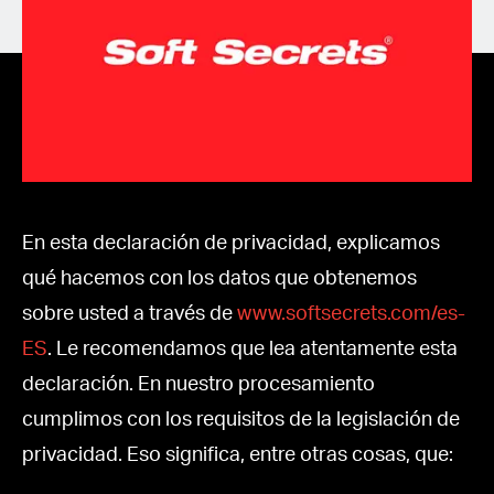
Spanish (Latin America)
German
French
Italian
Czech
En esta declaración de privacidad, explicamos
qué hacemos con los datos que obtenemos
Polish
sobre usted a través de
www.softsecrets.com/es-
ES
. Le recomendamos que lea atentamente esta
declaración. En nuestro procesamiento
cumplimos con los requisitos de la legislación de
privacidad. Eso significa, entre otras cosas, que: