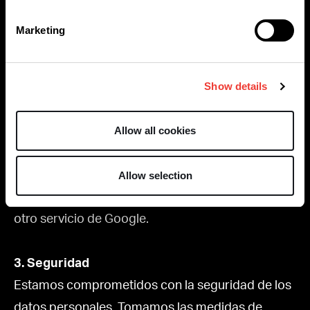
2. Cookies
Marketing
Nuestro sitio web utiliza cookies. Para obtener
más información sobre las cookies, consulte
nuestra Política de cookies.
Show details
Allow all cookies
Hemos celebrado un acuerdo de procesamiento
de datos con Google.
Allow selection
Google no puede utilizar los datos para ningún
otro servicio de Google.
3. Seguridad
Estamos comprometidos con la seguridad de los
datos personales. Tomamos las medidas de