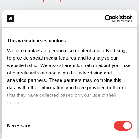
Marihuana Morada: El Encanto de las Variedades
Púrpuras
This website uses cookies
Las raíces españolas de la ola mundial de
We use cookies to personalise content and advertising,
to provide social media features and to analyse our
marihuana CBD y otros nuevos cannabinoides
website traffic. We also share information about your use
como CBG, CBDV o THCV
of our site with our social media, advertising and
analytics partners. These partners may combine this
data with other information you have provided to them or
that they have collected based on your use of their
services.
E
Elizabeth Erhardt
Consent
Necessary
Selection