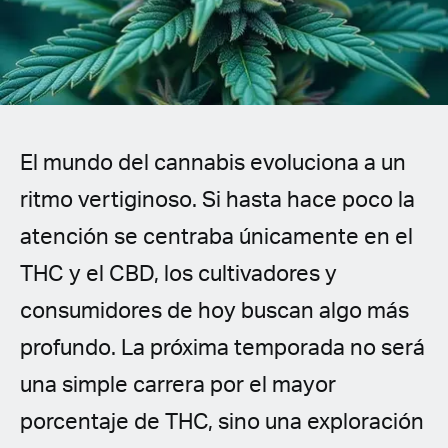
Spanish (Latin America)
German
French
El mundo del cannabis evoluciona a un
Italian
ritmo vertiginoso. Si hasta hace poco la
Czech
atención se centraba únicamente en el
Polish
THC y el CBD, los cultivadores y
consumidores de hoy buscan algo más
profundo. La próxima temporada no será
una simple carrera por el mayor
porcentaje de THC, sino una exploración