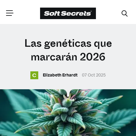
ELIGE TU
Las genéticas que
UBICACIÓN
marcarán 2026
C
Dutch
Elizabeth Erhardt
07 Oct 2025
English (United Kingdom)
English (United States)
Spanish (Spain)