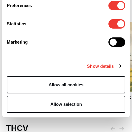
Preferences
Cultivo
Statistics
Marketing
Show details
C
Allow all cookies
C
La IA demuestra cuándo
cortar según la resina
Hasta siempre, Henk
real
IJpelaar
Allow selection
THCV