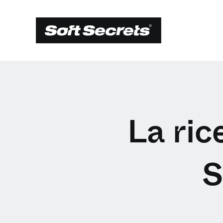
La ric
S