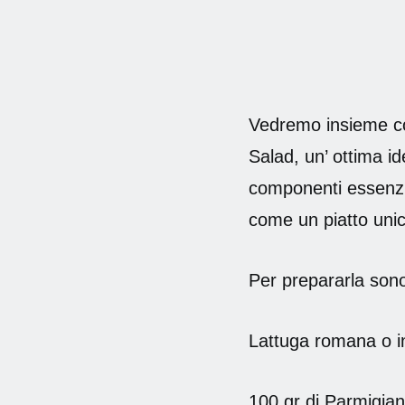
Vedremo insieme co
Salad, un’ ottima id
componenti essenzia
come un piatto uni
Per prepararla sono 
Lattuga romana o in
100 gr di Parmigi