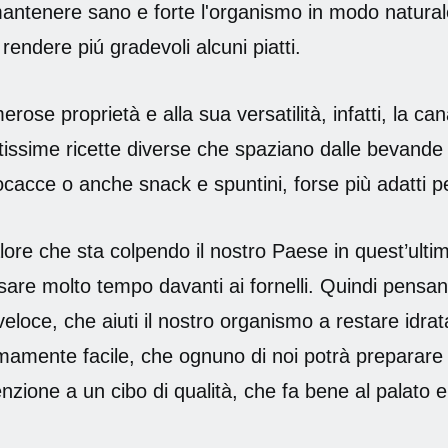
mantenere sano e forte l'organismo in modo natura
 rendere piú gradevoli alcuni piatti.
rose proprietà e alla sua versatilità, infatti, la ca
tissime ricette diverse che spaziano dalle bevande
ocacce o anche snack e spuntini, forse più adatti p
calore che sta colpendo il nostro Paese in quest’ulti
ssare molto tempo davanti ai fornelli. Quindi pensa
veloce, che aiuti il nostro organismo a restare idra
emamente facile, che ognuno di noi potrà preparar
nzione a un cibo di qualità, che fa bene al palato e