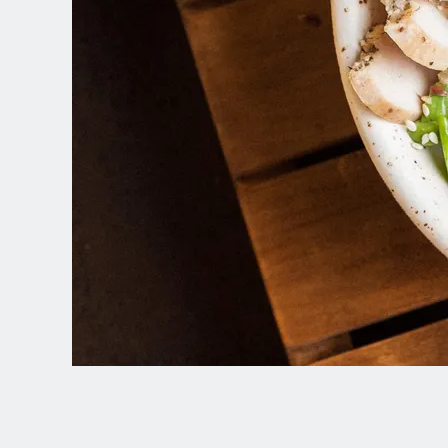
Spanish (Latin America)
German
French
Italian
Czech
Polish