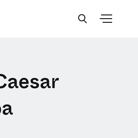
 Caesar
pa