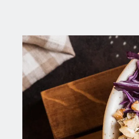
SCEGLI LA
TUA POSIZION
Dutch
English (United Kingdom)
English (United States)
Spanish (Spain)