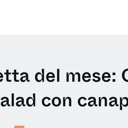
etta del mese:
alad con cana