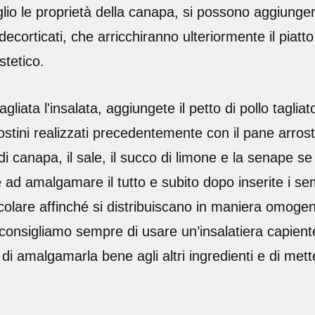
glio le proprietà della canapa, si possono aggiunge
decorticati, che arricchiranno ulteriormente il piatto
stetico.
gliata l'insalata, aggiungete il petto di pollo tagliato 
ostini realizzati precedentemente con il pane arrosti
 di canapa, il sale, il succo di limone e la senape se
e ad amalgamare il tutto e subito dopo inserite i se
olare affinché si distribuiscano in maniera omoge
 consigliamo sempre di usare un’insalatiera capient
di amalgamarla bene agli altri ingredienti e di mett