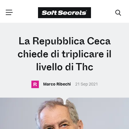
SCEGLI LA
La Repubblica Ceca
TUA POSIZIONE
chiede di triplicare il
livello di Thc
Dutch
R
Marco Ribechi
21 Sep 2021
English (United Kingdom)
English (United States)
Spanish (Spain)