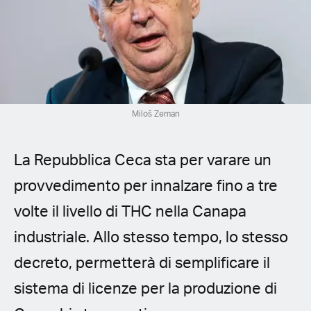
Spanish (Latin America)
German
French
Italian
Miloš Zeman
Czech
La Repubblica Ceca sta per varare un
Polish
provvedimento per innalzare fino a tre
volte il livello di THC nella Canapa
industriale. Allo stesso tempo, lo stesso
decreto, permetterà di semplificare il
sistema di licenze per la produzione di