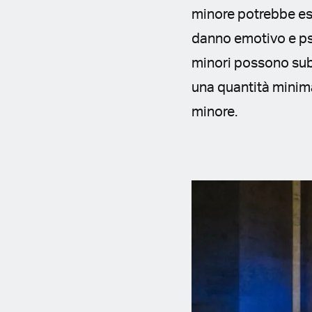
minore potrebbe es
danno emotivo e psi
minori possono subi
una quantità minima
minore.