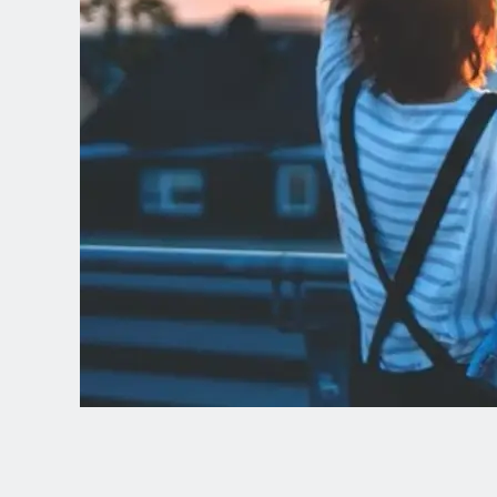
Spanish (Latin America)
German
French
Italian
Czech
Polish