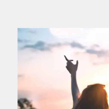
SCEGLI LA
TUA POSIZION
Dutch
English (United Kingdom)
English (United States)
Spanish (Spain)