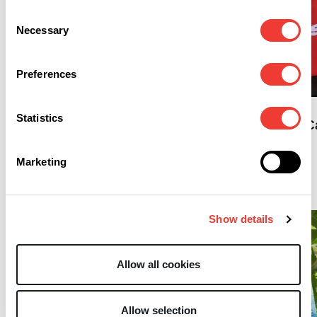
Consent
Necessary
Selection
F
Preferences
B
Hanfparade 2023: "Hanf
ist Prima für Frieden und
Update zum
Klima"
Statistics
Referentenentwurf 
Marketing
#cannabis
Show details
Allow all cookies
Allow selection