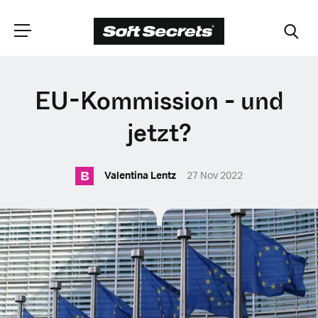
WÄHLEN SIE
EU-Kommission - und
IHRE POSITION
jetzt?
B
Dutch
Valentina Lentz
27 Nov 2022
English (United Kingdom)
English (United States)
Spanish (Spain)