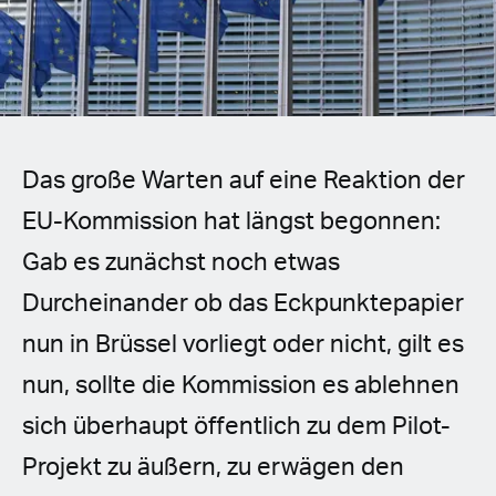
Spanish (Latin America)
German
French
Das große Warten auf eine Reaktion der
Italian
EU-Kommission hat längst begonnen:
Czech
Gab es zunächst noch etwas
Polish
Durcheinander ob das Eckpunktepapier
nun in Brüssel vorliegt oder nicht, gilt es
nun, sollte die Kommission es ablehnen
sich überhaupt öffentlich zu dem Pilot-
Projekt zu äußern, zu erwägen den