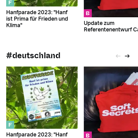
F
B
Hanfparade 2023: "Hanf
ist Prima für Frieden und
Update zum
Klima"
Referentenentwurf 
#deutschland
F
B
Hanfparade 2023: "Hanf