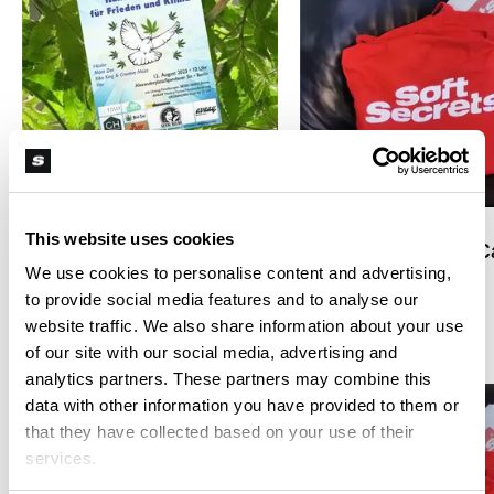
F
B
Hanfparade 2023: "Hanf
ist Prima für Frieden und
Update zum
Klima"
This website uses cookies
Referentenentwurf 
We use cookies to personalise content and advertising,
to provide social media features and to analyse our
website traffic. We also share information about your use
#legalisierung
of our site with our social media, advertising and
analytics partners. These partners may combine this
data with other information you have provided to them or
that they have collected based on your use of their
services.