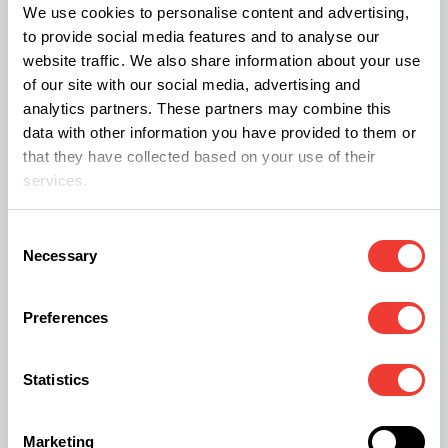
We use cookies to personalise content and advertising,
della cannabis”.
to provide social media features and to analyse our
website traffic. We also share information about your use
Finora il governo non ha presentato un piano
of our site with our social media, advertising and
analytics partners. These partners may combine this
coerente per l'industrializzazione e la
data with other information you have provided to them or
commercializzazione della cannabis, ha osservato
that they have collected based on your use of their
Prince "ma la comunità della cannabis ha un piano
services.
e non possiamo essere lasciati indietro". Oltre a
Consent
sostenere le piccole operazioni agricole, Prince ha
Necessary
Selection
affermato che il governo dovrebbe anche
enfatizzare l'uso e lo sviluppo di varietà di
Preferences
cannabis originarie del Sud Africa invece di
importare tante genetiche da altre parti del
Statistics
mondo.
Marketing