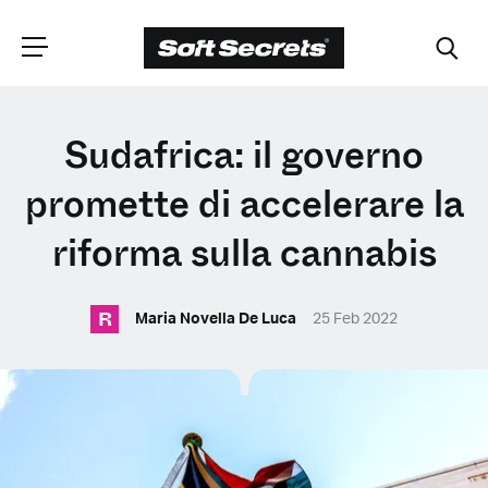
SCEGLI LA
Sudafrica: il governo
TUA POSIZIONE
promette di accelerare la
riforma sulla cannabis
Dutch
R
Maria Novella De Luca
25 Feb 2022
English (United Kingdom)
English (United States)
Spanish (Spain)