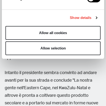
Ricordiamo che nel 2018 la cannabis è stata
depenalizzata per uso personale dalla Corte
Show details
Costituzionale, mentre il commercio dei prodotti e
il fumo in pubblico sono rimasti illegali. La quantità
Allow all cookies
di prodotto che può essere coltivata, trasportata
e coltivata ​​si trova nel disegno di legge sulla
Allow selection
cannabis per uso privato, che deve ancora essere
approvato dal Parlamento.
Intanto il presidente sembra convinto ad andare
avanti per la sua strada e conclude "La nostra
gente nell'Eastern Cape, nel KwaZulu-Natal e
altrove è pronta a coltivare questo prodotto
secolare e a portarlo sul mercato in forme nuove