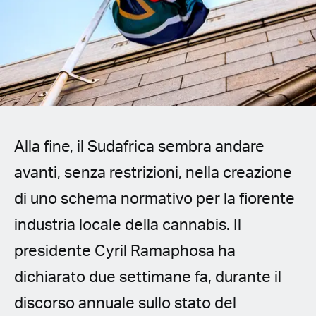
Spanish (Latin America)
German
French
Italian
Alla fine, il Sudafrica sembra andare
Czech
avanti, senza restrizioni, nella creazione
Polish
di uno schema normativo per la fiorente
industria locale della cannabis. Il
presidente Cyril Ramaphosa ha
dichiarato due settimane fa, durante il
discorso annuale sullo stato del