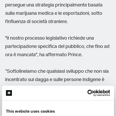
persegue una strategia principalmente basata
sulla marijuana medica e le esportazioni, sotto
l'influenza di società straniere.
"Il nostro processo legislativo richiede una
partecipazione specifica del pubblico, che fino ad
ora è mancata", ha affermato Prince.
“Sottolineiamo che qualsiasi sviluppo che non sia
incentrato sui dagga e sulle persone indigene è
destinato a non essere sostenibile”, ha poi
aggiunto al canale televisivo Newzroom Afrika, “e
non possiamo permetterci di essere dominati da
This website uses cookies
voci straniere quando si tratta della questione