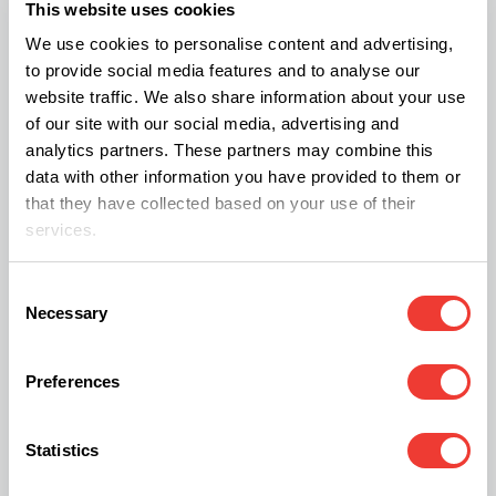
This website uses cookies
We use cookies to personalise content and advertising,
to provide social media features and to analyse our
Weitere Meldungen bei Soft
website traffic. We also share information about your use
Secrets:
of our site with our social media, advertising and
analytics partners. These partners may combine this
KCanG - Bundesrat gegen Rauschklausel
data with other information you have provided to them or
Cannabis-Terroir: Wie die Umwelt Qualität
that they have collected based on your use of their
services.
formt
40 Jahre Soft Secrets - Ein Rückblick
Consent
Necessary
Selection
Preferences
V
Valentina Lentz
Statistics