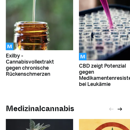
M
M
Exilby -
Cannabisvollextrakt
CBD zeigt Potenzial
gegen chronische
gegen
Rückenschmerzen
Medikamentenresist
bei Leukämie
Medizinalcannabis