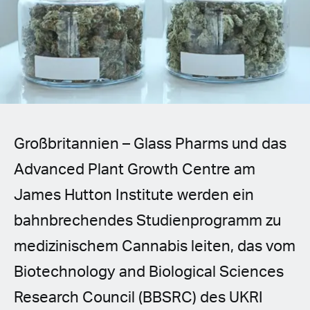
Spanish (Latin America)
German
French
Italian
Großbritannien – Glass Pharms und das
Czech
Advanced Plant Growth Centre am
Polish
James Hutton Institute werden ein
bahnbrechendes Studienprogramm zu
medizinischem Cannabis leiten, das vom
Biotechnology and Biological Sciences
Research Council (BBSRC) des UKRI