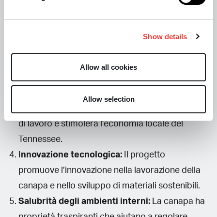
costruzione a base di canapa, come i mattoni e
gli isolanti, offrono eccellenti prestazioni
Show details
termiche, riducendo il fabbisogno energetico
per il riscaldamento e il raffrescamento degli
Allow all cookies
edifici.
Sviluppo economico:
La realizzazione di un
Allow selection
nuovo impianto porterà alla creazione di posti
di lavoro e stimolerà l’economia locale del
Tennessee.
I
nnovazione tecnologica:
Il progetto
promuove l’innovazione nella lavorazione della
canapa e nello sviluppo di materiali sostenibili.
Salubrità degli ambienti interni:
La canapa ha
proprietà traspiranti che aiutano a regolare