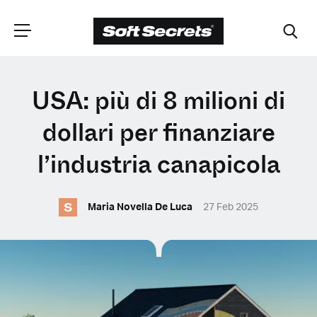
SCEGLI LA
USA: più di 8 milioni di
TUA POSIZIONE
dollari per finanziare
l’industria canapicola
Dutch
S
Maria Novella De Luca
27 Feb 2025
English (United Kingdom)
English (United States)
Spanish (Spain)