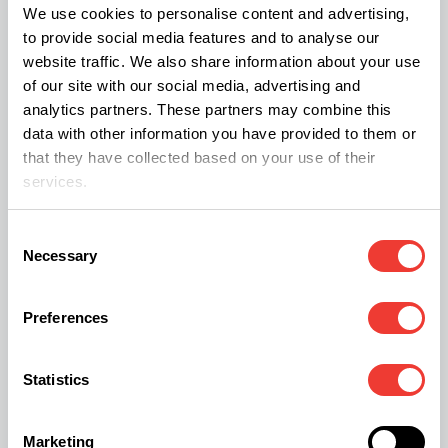
We use cookies to personalise content and advertising,
La canapa è una coltura che cattura il carbonio e
to provide social media features and to analyse our
website traffic. We also share information about your use
rigenera il suolo, che non richiede pesticidi,
of our site with our social media, advertising and
fertilizzanti, vuole poca acqua per la coltivazione e
analytics partners. These partners may combine this
ripristina l'agricoltura rurale su larga scala. La
data with other information you have provided to them or
that they have collected based on your use of their
bioedilizia basata su questa pianta offre molteplici
services.
benefici, sia per le persone che vivono in edifici
costruiti con questi materiali, sia per l’ambiente:
Consent
Necessary
Selection
Sostenibilità ambientale:
La canapa è una
Preferences
pianta a crescita rapida che cattura grandi
quantità di anidride carbonica durante il suo
Statistics
ciclo di vita. Inoltre, è coltivabile senza l’uso
intensivo di pesticidi e fertilizzanti chimici.
Marketing
Efficienza energetica:
I materiali da