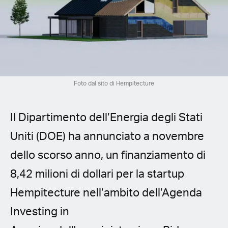
Spanish (Latin America)
German
French
Italian
Foto dal sito di Hempitecture
Czech
Il Dipartimento dell’Energia degli Stati
Polish
Uniti (DOE) ha annunciato a novembre
dello scorso anno, un finanziamento di
8,42 milioni di dollari per la startup
Hempitecture nell’ambito dell’Agenda
Investing in