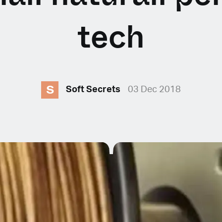
tech
S
E
Soft Secrets
03 Dec 2018