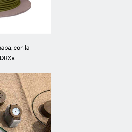
napa, con la
tnDRXs