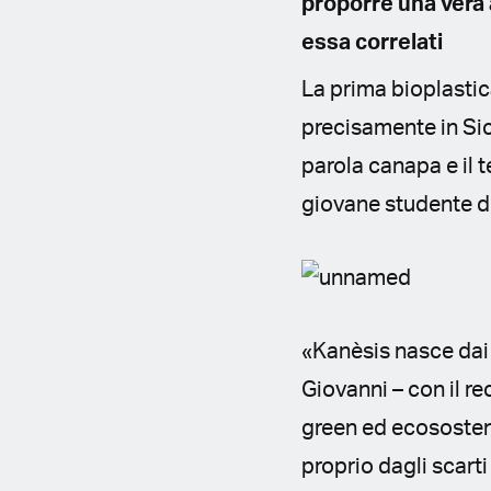
proporre una vera 
essa correlati
La prima bioplastic
precisamente in Sici
parola canapa e il 
giovane studente di
«Kanèsis nasce dai 
Giovanni – con il re
green ed ecosostenib
proprio dagli scarti