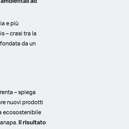
i ambientali ad
ia e più
 – crasi tra la
– fondata da un
renta – spiega
are nuovi prodotti
ca ecosostenibile
 canapa.
Il risultato