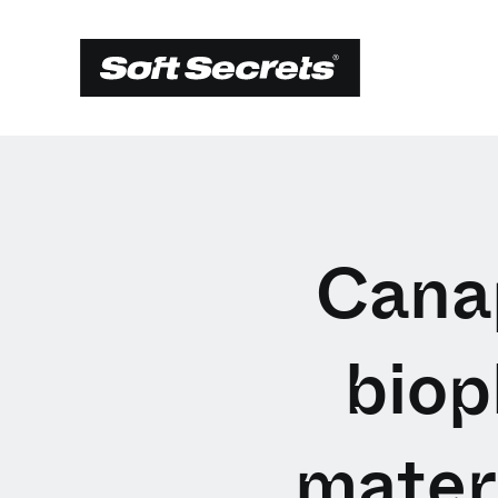
Canap
biop
materi