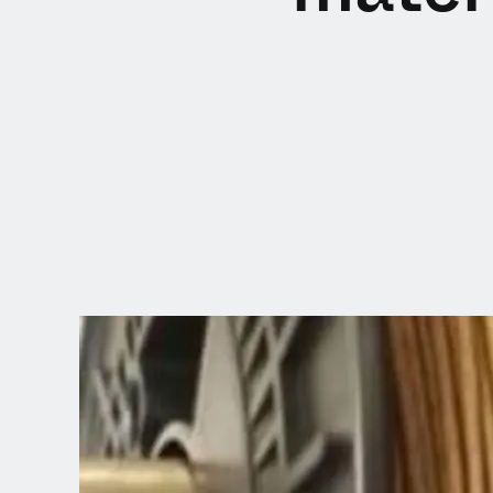
SCEGLI LA
TUA POSIZION
Dutch
English (United Kingdom)
English (United States)
Spanish (Spain)