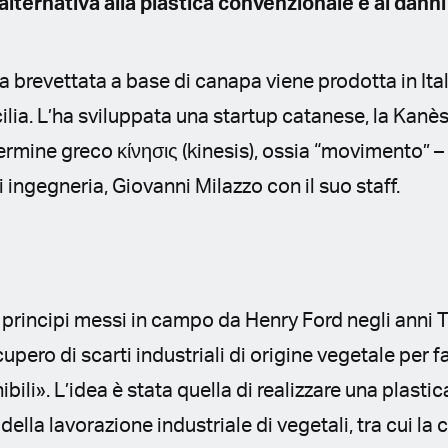
alternativa alla plastica convenzionale e ai dann
a brevettata a base di canapa viene prodotta in Ital
lia. L’ha sviluppata una startup catanese, la Kanèsis
termine greco κίνησις (kinesis), ossia “movimento” 
 ingegneria, Giovanni Milazzo con il suo staff.
principi messi in campo da Henry Ford negli anni T
cupero di scarti industriali di origine vegetale per f
ili». L’idea è stata quella di realizzare una plasti
 della lavorazione industriale di vegetali, tra cui la