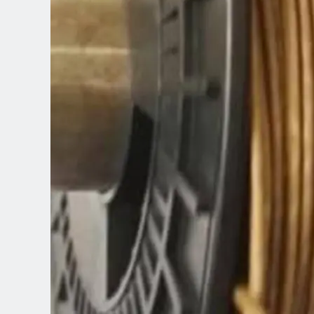
Spanish (Latin America)
German
French
Italian
Czech
Polish