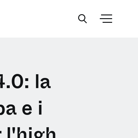
.0: la
a e i
 l'high