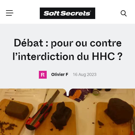
CHOISISSEZ VOTRE
Débat : pour ou contre
EMPLACEMENT
l’interdiction du HHC ?
R
Dutch
Olivier F
16 Aug 2023
English (United Kingdom)
English (United States)
Spanish (Spain)