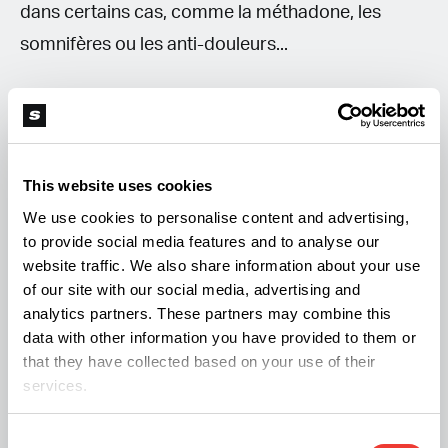
dans certains cas, comme la méthadone, les
somnifères ou les anti-douleurs...
Je suis contre l’interdiction du HHC car je pense
que toutes les molécules issues du cannabis de
près ou de loin sont bonnes a prendre . Elle se
This website uses cookies
fixent toutes sur le système endocannabinoïde et
We use cookies to personalise content and advertising,
génèrent donc un réponse physiologique.
to provide social media features and to analyse our
website traffic. We also share information about your use
of our site with our social media, advertising and
A ma connaissance, il n y a pas d’effets
analytics partners. These partners may combine this
secondaires dangereux, comme lé prétend
data with other information you have provided to them or
that they have collected based on your use of their
l’ANSM
, et pas plus que pour le THC. Il faut déjà
services.
élaborer un programme d’étude et de recherche
avant de conclure avec des résultats erronés. Vu
Consent