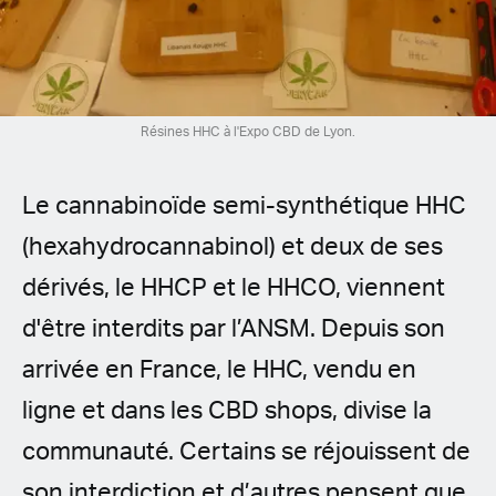
Spanish (Latin America)
German
French
Résines HHC à l'Expo CBD de Lyon.
Italian
Le cannabinoïde semi-synthétique HHC
Czech
(hexahydrocannabinol) et deux de ses
dérivés, le HHCP et le HHCO, viennent
Polish
d'être interdits par l’ANSM. Depuis son
arrivée en France, le HHC, vendu en
ligne et dans les CBD shops, divise la
communauté. Certains se réjouissent de
son interdiction et d’autres pensent que