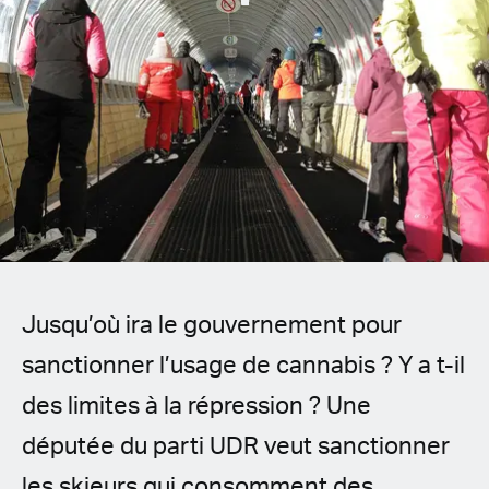
Spanish (Latin America)
German
French
Italian
Czech
Polish
Jusqu’où ira le gouvernement pour
sanctionner l’usage de cannabis ? Y a t-il
des limites à la répression ? Une
députée du parti UDR veut sanctionner
les skieurs qui consomment des