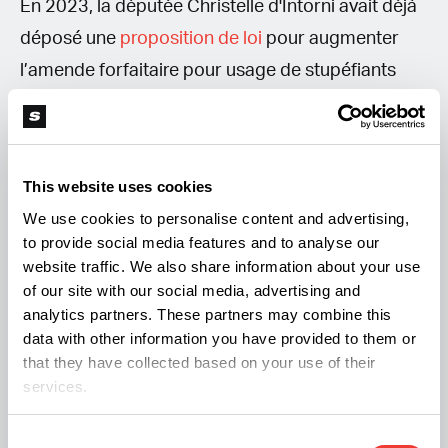
En 2023, la députée Christelle d'Intorni avait déjà
déposé une
proposition de loi
pour augmenter
l’amende forfaitaire pour usage de stupéfiants
jusqu’à 10 000 euros et 15 000 euros en cas de
récidive. Le
président Macron
aimerait
l’augmenter jusqu’à 500 euros.
This website uses cookies
We use cookies to personalise content and advertising,
La nouvelle loi permettrait de pratiquer des tests
to provide social media features and to analyse our
salivaires sur les pistes de ski. Si le test est positif,
website traffic. We also share information about your use
of our site with our social media, advertising and
la députée propose des amendes à 135 euros
analytics partners. These partners may combine this
pouvant monter jusqu’à à 9000 euros assortis de
data with other information you have provided to them or
4 années de prison en cas de récidive dans les 5
that they have collected based on your use of their
services.
ans.
Consent