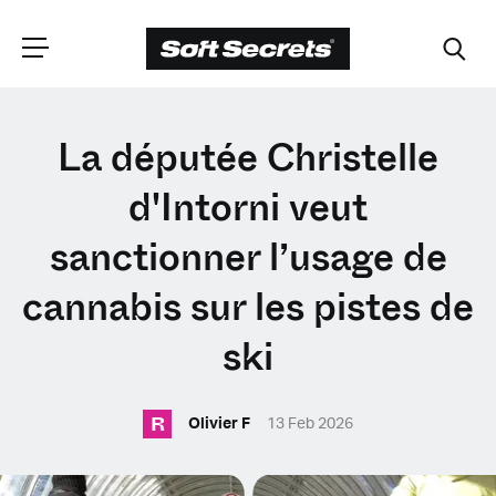
CHOISISSEZ VOTRE
La députée Christelle
EMPLACEMENT
d'Intorni veut
sanctionner l’usage de
Dutch
cannabis sur les pistes de
English (United Kingdom)
ski
English (United States)
R
Olivier F
13 Feb 2026
Spanish (Spain)