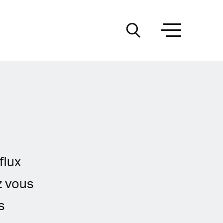
flux
z vous
s