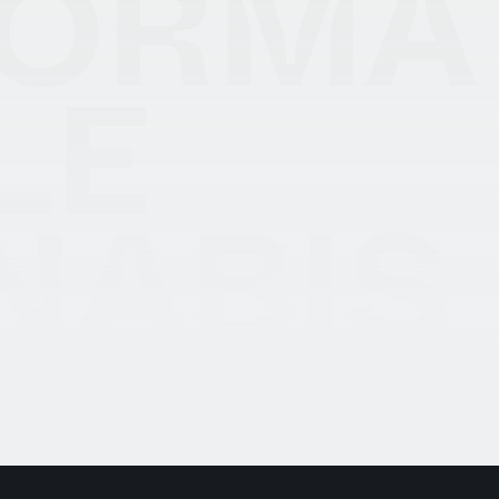
FORMA
LE
NABIS