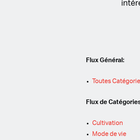
inté
Dutch
English (United Kingdom)
English (United States)
Flux Général:
Spanish (Spain)
Toutes Catégori
Spanish (Latin America)
Flux de Catégories
German
French
Cultivation
Mode de vie
Italian