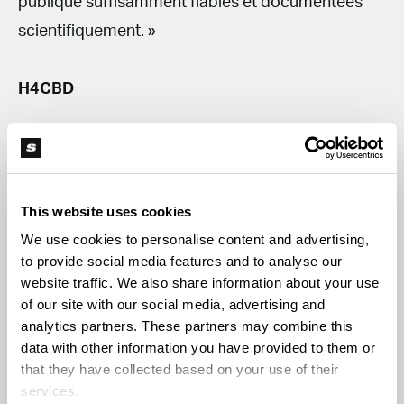
publique suffisamment fiables et documentées
scientifiquement. »
H4CBD
Le H4CBD est le principal remplaçant du HHC.
Certains revendeurs en ligne se sont contentés de
rempalcer le mot « HHC » par « H4CBD » dans la
This website uses cookies
description de leurs produits. Le H4CBD a été
We use cookies to personalise content and advertising,
to provide social media features and to analyse our
découvert le chimiste britannique Alexander R.
website traffic. We also share information about your use
Todd le chimiste Todd et son équipe en 1940.
of our site with our social media, advertising and
analytics partners. These partners may combine this
data with other information you have provided to them or
Le H4CBD est un cananbinoîde semi-synthétique,
that they have collected based on your use of their
lui aussi issu de l’hydrogénation mais uniquement
services.