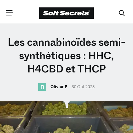
CHOISISSEZ VOTRE
Les cannabinoïdes semi-
EMPLACEMENT
synthétiques : HHC,
H4CBD et THCP
Dutch
R
Olivier F
30 Oct 2023
English (United Kingdom)
English (United States)
Spanish (Spain)