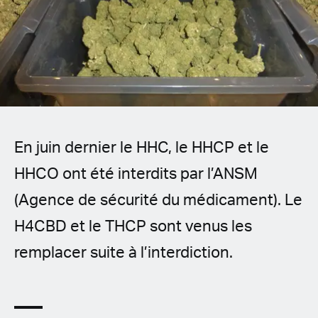
Spanish (Latin America)
German
French
Italian
En juin dernier le HHC, le HHCP et le
Czech
HHCO ont été interdits par l’ANSM
Polish
(Agence de sécurité du médicament). Le
H4CBD et le THCP sont venus les
remplacer suite à l’interdiction.