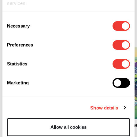
services.
gründen das „Green
Press Collective“
Consent
Necessary
Selection
Cannabis
Preferences
Statistics
Marketing
L
Show details
L
Cannabis und die
sozialen Medien
Vier US-Cannabisme
Allow all cookies
gründen das „Green