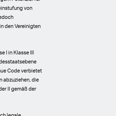
einstufung von
jedoch
n den Vereinigten
I in Klasse III
undesstaatsebene
nue Code verbietet
 abzuziehen, die
er II gemäß der
ich legale