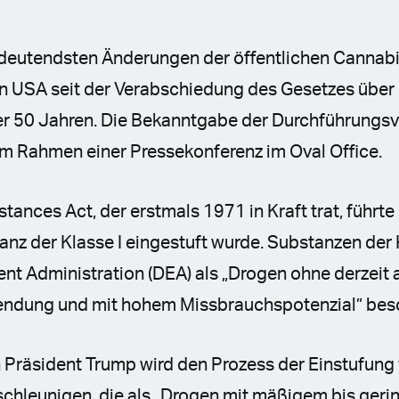
bedeutendsten Änderungen der öffentlichen Cannabis
 USA seit der Verabschiedung des Gesetzes über k
r 50 Jahren. Die Bekanntgabe der Durchführungsv
im Rahmen einer Pressekonferenz im Oval Office.
tances Act, der erstmals 1971 in Kraft trat, führte
anz der Klasse I eingestuft wurde. Substanzen der 
nt Administration (DEA) als „Drogen ohne derzeit
endung und mit hohem Missbrauchspotenzial” bes
 Präsident Trump wird den Prozess der Einstufung
eschleunigen, die als „Drogen mit mäßigem bis geri