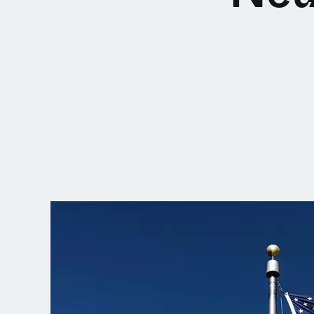
WÄHLEN SIE
IHRE POSITION
Dutch
English (United Kingdom)
English (United States)
Spanish (Spain)