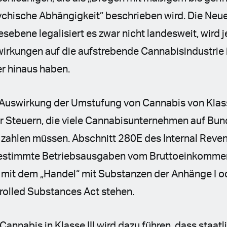
ychische Abhängigkeit” beschrieben wird. Die Neu
sebene legalisiert es zwar nicht landesweit, wird 
irkungen auf die aufstrebende Cannabisindustrie i
r hinaus haben.
Auswirkung der Umstufung von Cannabis von Klasse 
der Steuern, die viele Cannabisunternehmen auf B
zahlen müssen. Abschnitt 280E des Internal Reve
estimmte Betriebsausgaben vom Bruttoeinkommen
it dem „Handel“ mit Substanzen der Anhänge I od
trolled Substances Act stehen.
Cannabis in Klasse III wird dazu führen, dass staatl