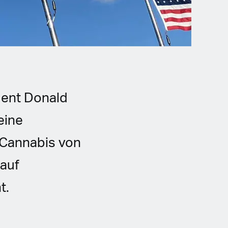
dent Donald
eine
 Cannabis von
 auf
t.