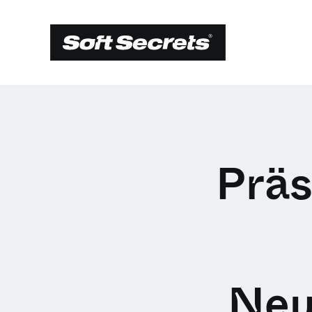
Präs
Neu