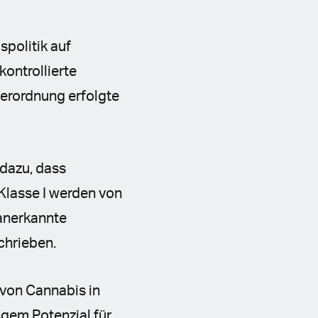
politik auf
ontrollierte
erordnung erfolgte
 dazu, dass
Klasse I werden von
 anerkannte
chrieben.
 von Cannabis in
ngem Potenzial für