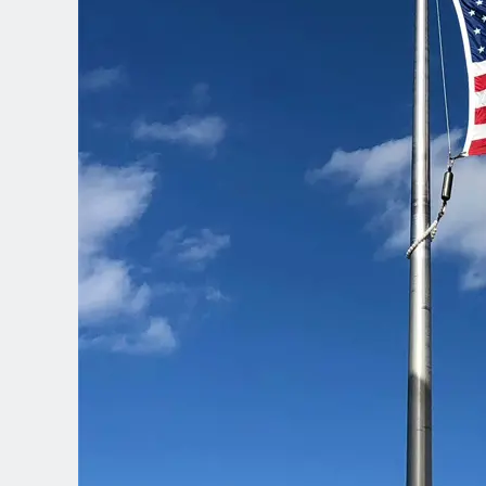
Spanish (Latin America)
German
French
Italian
Czech
Polish