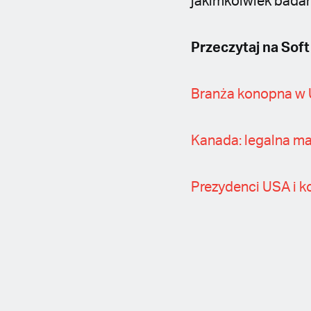
jakimkolwiek badan
Przeczytaj na Soft
Branża konopna w U
Kanada: legalna ma
Prezydenci USA i k