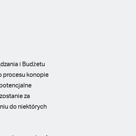
ądzania i Budżetu
go procesu konopie
 potencjalne
zostanie za
niu do niektórych