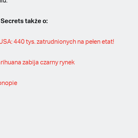
iu.
 Secrets także o:
SA: 440 tys. zatrudnionych na pełen etat!
rihuana zabija czarny rynek
onopie