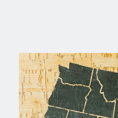
WYBIERZ
LOKALIZACJĘ
Dutch
English (United Kingdom)
English (United States)
Spanish (Spain)