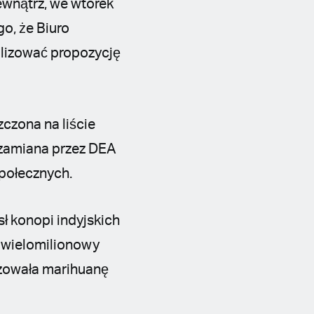
ewnątrz, we wtorek
go, że Biuro
alizować propozycję
zczona na liście
a zamiana przez DEA
połecznych.
ł konopi indyjskich
ą wielomilionowy
izowała marihuanę