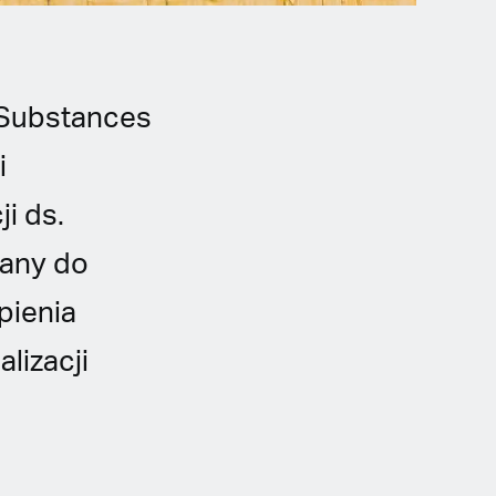
 Substances
i
i ds.
uany do
pienia
lizacji