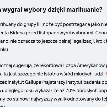
 wygrał wybory dzięki marihuanie?
huany do grupy III może być postrzegane jako nie
nta Bidena przed listopadowymi wyborami. Chocia
o, nie oznacza to jeszcze pełnej legalizacji, krok
unku.
licznej sugerują, że rekordowa liczba Amerykanów 
a ta jest szczególnie istotna wśród młodych ludzi.
z Instytut Gallupa (najstarszy instytut badania op
c ubiegłego roku wykazał, że aż 70% dorosłych pop
any, co stanowi najwyższy wynik odnotowany do te