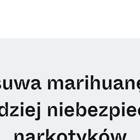
uwa marihuanę 
dziej niebezpi
narkotyków