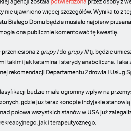
iej agencji została
potwierdzona
przez osoby z w
ty nie ujawniono więcej szczegółów. Wynika to z te
etu Białego Domu będzie musiało najpierw przean
mogła ona publicznie komentować tę kwestię.
 przeniesiona z
grupy I
do
grupy III
tj. będzie umies
mi takimi jak ketamina i sterydy anaboliczne. Tak
znej rekomendacji Departamentu Zdrowia i Usług S
lasyfikacji będzie miała ogromny wpływ na przemys
onych, gdzie już teraz konopie indyjskie stanowi
onad połowa wszystkich stanów w USA już zalegal
rekreacyjnego, jak i terapeutycznego.