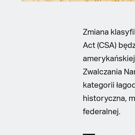
Zmiana klasyf
Act (CSA) będ
amerykańskiej 
Zwalczania Na
kategorii łago
historyczna, m
federalnej.