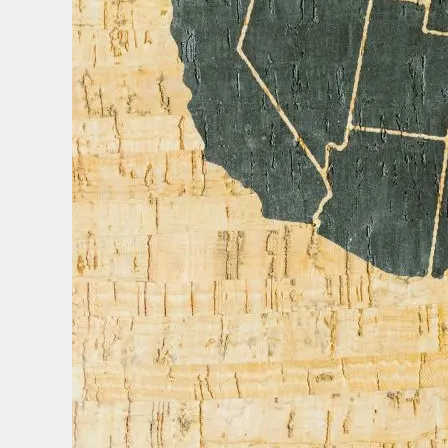
Spanish (Latin America)
German
French
Italian
Czech
Polish