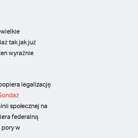
wielkie
ż tak jak już
 ten wyraźnie
popiera legalizację
Sondaż
inii społecznej na
iera federalną
j pory w