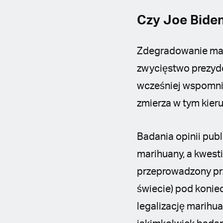
Czy Joe Biden
Zdegradowanie mari
zwycięstwo prezyde
wcześniej wspomnian
zmierza w tym kier
Badania opinii pub
marihuany, a kwesti
przeprowadzony prze
świecie) pod konie
legalizację marihu