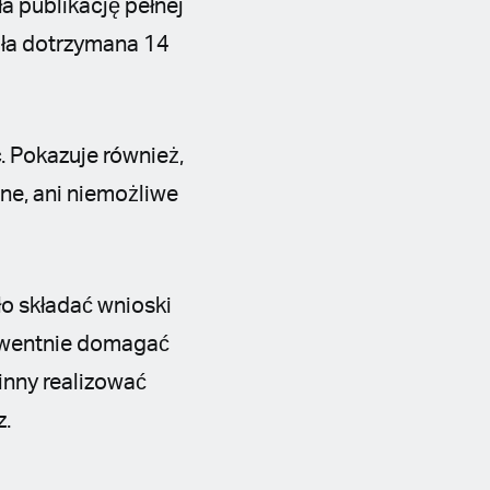
a publikację pełnej
ała dotrzymana 14
. Pokazuje również,
ane, ani niemożliwe
o składać wnioski
ekwentnie domagać
inny realizować
z.