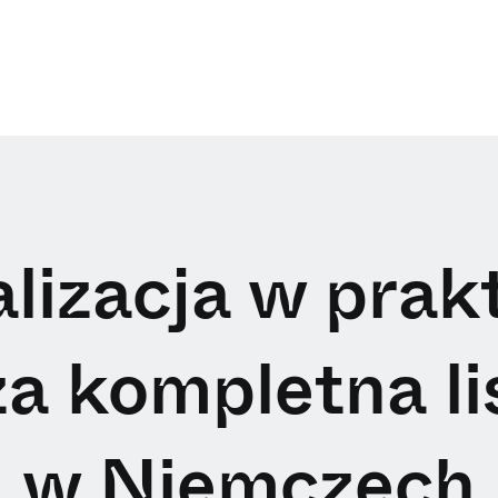
lizacja w prak
a kompletna l
w Niemczech