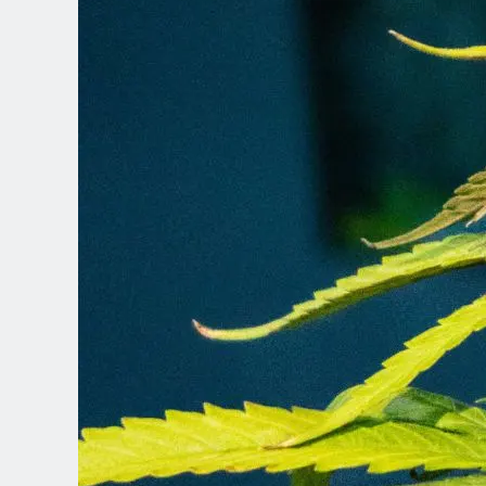
Spanish (Latin America)
German
French
Italian
Czech
Polish