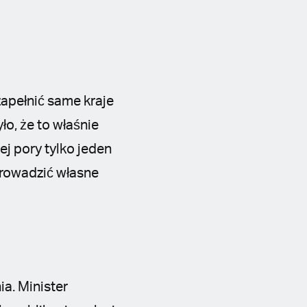
 zapełnić same kraje
o, że to właśnie
j pory tylko jeden
prowadzić własne
a. Minister