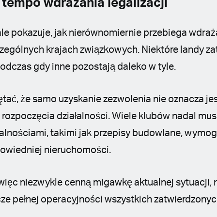
tempo wdrażania legalizacji
le pokazuje, jak nierównomiernie przebiega wdraż
ególnych krajach związkowych. Niektóre landy zat
podczas gdy inne pozostają daleko w tyle.
tać, że samo uzyskanie zezwolenia nie oznacza je
ozpoczęcia działalności. Wiele klubów nadal musi 
lnościami, takimi jak przepisy budowlane, wymo
powiedniej nieruchomości.
ięc niezwykle cenną migawkę aktualnej sytuacji, n
cze pełnej operacyjności wszystkich zatwierdzonych