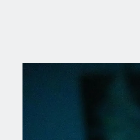
WYBIERZ
LOKALIZACJĘ
Dutch
English (United Kingdom)
English (United States)
Spanish (Spain)