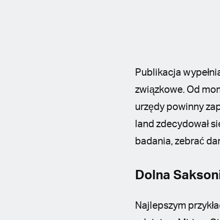
Publikacja wypełnia
związkowe. Od mome
urzędy powinny zap
land zdecydował si
badania, zebrać da
Dolna Saksoni
Najlepszym przykła