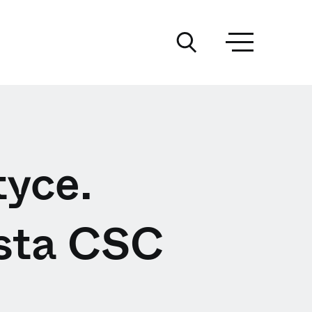
tyce.
ista CSC