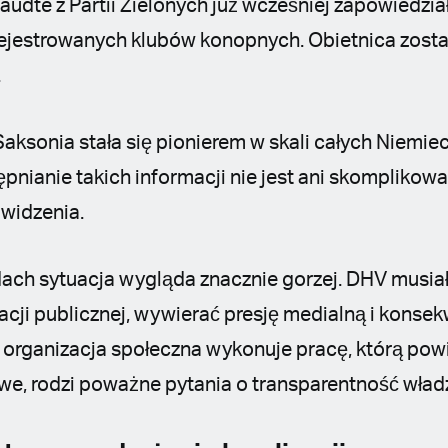
audte z Partii Zielonych już wcześniej zapowiedział
arejestrowanych klubów konopnych. Obietnica zost
.
aksonia stała się pionierem w skali całych Niemiec
pnianie takich informacji nie jest ani skomplikow
widzenia.
ach sytuacja wygląda znacznie gorzej. DHV musiał
acji publicznej, wywierać presję medialną i kons
że organizacja społeczna wykonuje pracę, którą pow
we, rodzi poważne pytania o transparentność wład