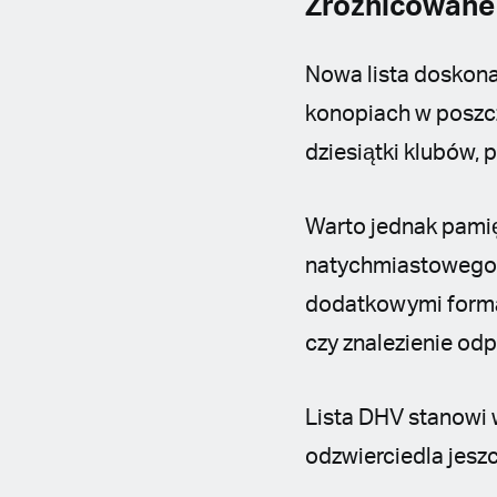
Zróżnicowane 
Nowa lista doskona
konopiach w poszcz
dziesiątki klubów, 
Warto jednak pamię
natychmiastowego r
dodatkowymi forma
czy znalezienie od
Lista DHV stanowi w
odzwierciedla jesz