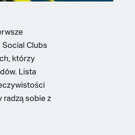
erwsze
 Social Clubs
ch, którzy
adów. Lista
eczywistości
 radzą sobie z