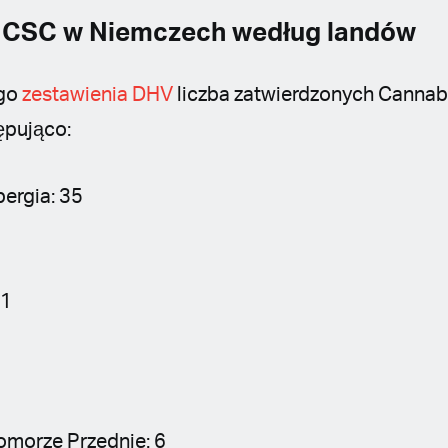
 CSC w Niemczech według landów
ego
zestawienia DHV
liczba zatwierdzonych Cannabi
ępująco:
ergia: 35
21
morze Przednie: 6