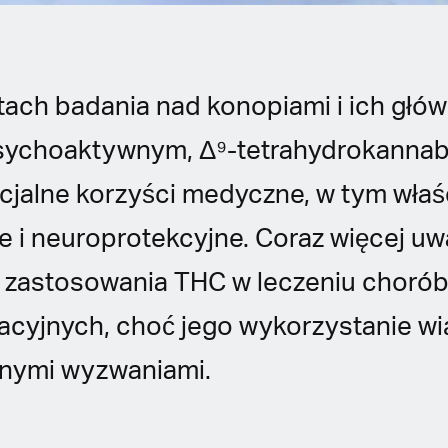
atach badania nad konopiami i ich gł
sychoaktywnym, Δ⁹-tetrahydrokannab
ncjalne korzyści medyczne, w tym wła
e i neuroprotekcyjne. Coraz więcej u
i zastosowania THC w leczeniu choró
cyjnych, choć jego wykorzystanie wi
otnymi wyzwaniami.