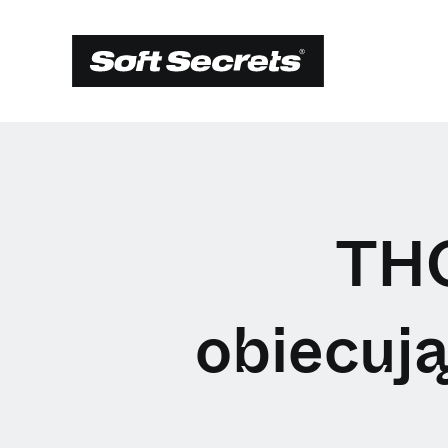
THC
obiecują