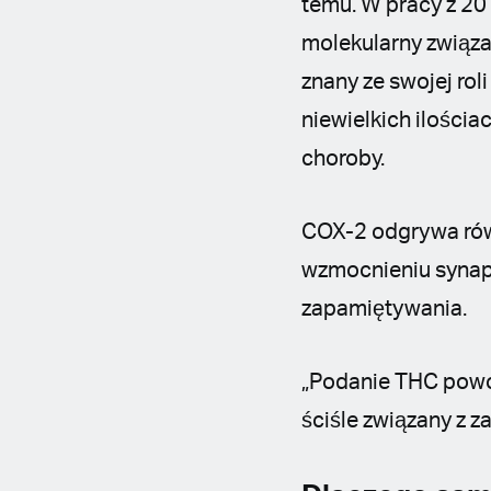
temu. W pracy z 20
molekularny związ
znany ze swojej ro
niewielkich ilościa
choroby.
COX-2 odgrywa równ
wzmocnieniu synap
zapamiętywania.
„Podanie THC powo
ściśle związany z z