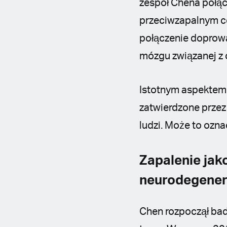
zespół Chena połą
przeciwzapalnym c
połączenie doprowa
mózgu związanej z 
Istotnym aspektem b
zatwierdzone przez
ludzi. Może to ozn
Zapalenie ja
neurodegener
Chen rozpoczął bad