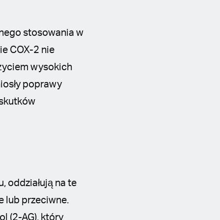
znego stosowania w
ie COX-2 nie
użyciem wysokich
niosły poprawy
 skutków
 oddziałują na te
e lub przeciwne.
 (2-AG), który