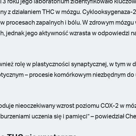
13 roku jego laboratorium zidentyfikowało kluczow
any z działaniem THC w mózgu. Cyklooksygenaza-2
li w procesach zapalnych i bólu. W zdrowym mózgu
ch, jednak jego aktywność wzrasta w odpowiedzi na 
ież rolę w plastyczności synaptycznej, w tym w 
tycznym – procesie komórkowym niezbędnym do uc
duje nieoczekiwany wzrost poziomu COX-2 w mózg
aburzeniami uczenia się i pamięci” – powiedział Che