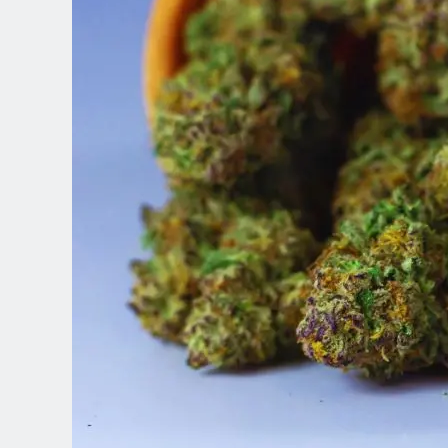
Spanish (Latin America)
German
French
Italian
Czech
Polish