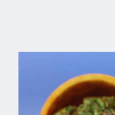
WYBIERZ
LOKALIZACJĘ
Dutch
English (United Kingdom)
English (United States)
Spanish (Spain)