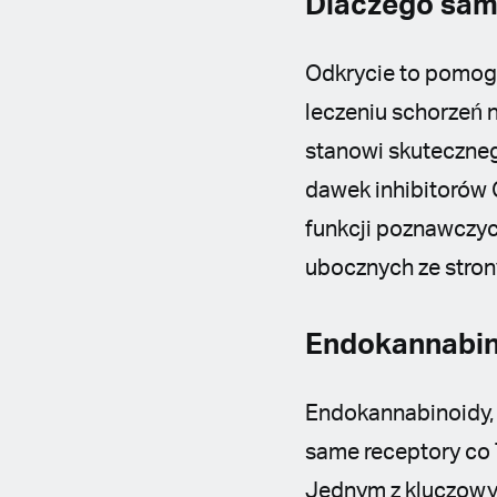
Dlaczego sam
Odkrycie to pomogł
leczeniu schorzeń 
stanowi skuteczneg
dawek inhibitorów 
funkcji poznawczyc
ubocznych ze stro
Endokannabino
Endokannabinoidy, 
same receptory co 
Jednym z kluczowyc