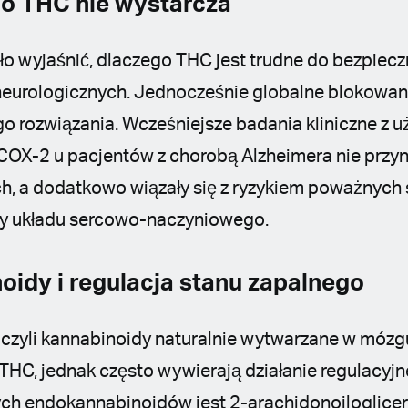
o THC nie wystarcza
o wyjaśnić, dlaczego THC jest trudne do bezpiec
neurologicznych. Jednocześnie globalne blokowan
o rozwiązania. Wcześniejsze badania kliniczne z 
COX-2 u pacjentów z chorobą Alzheimera nie przy
h, a dodatkowo wiązały się z ryzykiem poważnych
ny układu sercowo-naczyniowego.
idy i regulacja stanu zapalnego
czyli kannabinoidy naturalnie wytwarzane w mózgu,
THC, jednak często wywierają działanie regulacyjn
h endokannabinoidów jest 2-arachidonoiloglicerol