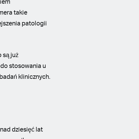
kiem
era takie
jszenia patologii
 są już
 do stosowania u
badań klinicznych.
ad dziesięć lat