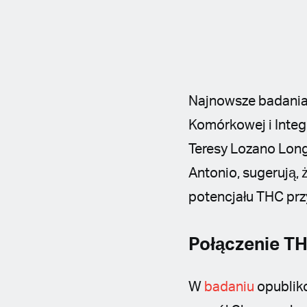
Najnowsze badani
Komórkowej i Integr
Teresy Lozano Long
Antonio, sugerują,
potencjału THC pr
Połączenie TH
W
badaniu
opublik