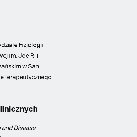
dziale Fizjologii
j im. Joe R. i
ksańskim w San
nie terapeutycznego
linicznych
 and Disease