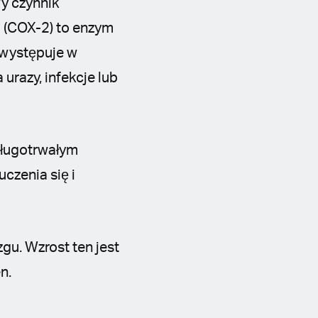
y czynnik
 (COX-2) to enzym
 występuje w
urazy, infekcje lub
długotrwałym
zenia się i
u. Wzrost ten jest
n.