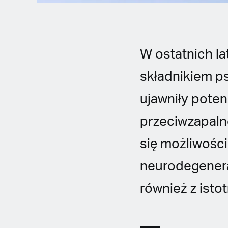
W ostatnich l
składnikiem p
ujawniły pote
przeciwzapaln
się możliwośc
neurodegenera
również z ist