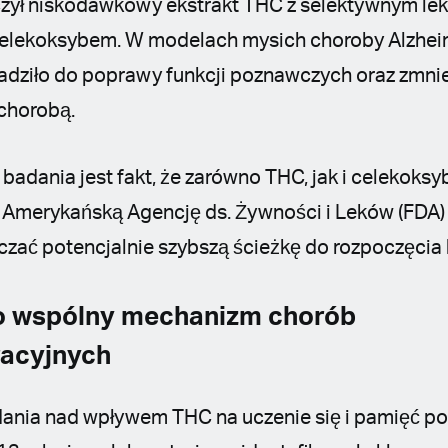
czył niskodawkowy ekstrakt THC z selektywnym le
elekoksybem. W modelach mysich choroby Alzheim
dziło do poprawy funkcji poznawczych oraz zmnie
chorobą.
adania jest fakt, że zarówno THC, jak i celekoksyb
 Amerykańską Agencję ds. Żywności i Leków (FDA)
aczać potencjalnie szybszą ścieżkę do rozpoczęcia 
ko wspólny mechanizm chorób
acyjnych
ania nad wpływem THC na uczenie się i pamięć pon