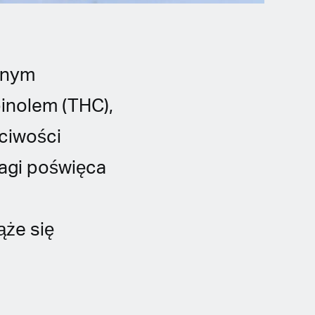
ównym
inolem (THC),
ściwości
wagi poświęca
b
ąże się