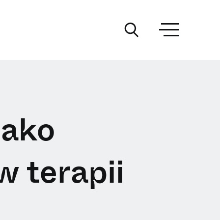
jako
w terapii