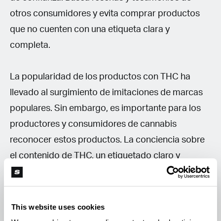
otros consumidores y evita comprar productos
que no cuenten con una etiqueta clara y
completa.
La popularidad de los productos con THC ha
llevado al surgimiento de imitaciones de marcas
populares. Sin embargo, es importante para los
productores y consumidores de cannabis
reconocer estos productos. La conciencia sobre
el contenido de THC, un etiquetado claro y
educación del consumidor
son fundamentales
para garantizar la seguridad de los consumidores.
Además, la insistencia en la trazabilidad ayudará a
This website uses cookies
mantener la integridad y calidad de los productos