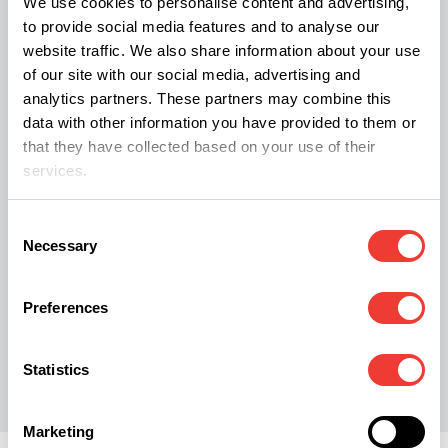
We use cookies to personalise content and advertising,
to provide social media features and to analyse our
cannábicos. Al estar informados y ser
website traffic. We also share information about your use
responsables, podemos disfrutar de los
of our site with our social media, advertising and
beneficios del cannabis
de manera segura y
analytics partners. These partners may combine this
data with other information you have provided to them or
responsable. La industria del cannabis está en
that they have collected based on your use of their
constante evolución y es responsabilidad de los
services.
consumidores tomar decisiones informadas en
beneficio de su salud y bienestar.
Consent
Necessary
Selection
Preferences
E
Elizabeth Erhardt
Statistics
Marketing