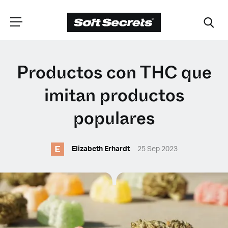
ELIGE TU
Productos con THC que
UBICACIÓN
imitan productos
populares
Dutch
E
Elizabeth Erhardt
25 Sep 2023
English (United Kingdom)
English (United States)
Spanish (Spain)