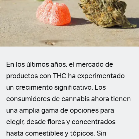
Spanish (Latin America)
German
French
Italian
En los últimos años, el mercado de
Czech
productos con THC ha experimentado
Polish
un crecimiento significativo. Los
consumidores de cannabis ahora tienen
una amplia gama de opciones para
elegir, desde flores y concentrados
hasta comestibles y tópicos. Sin