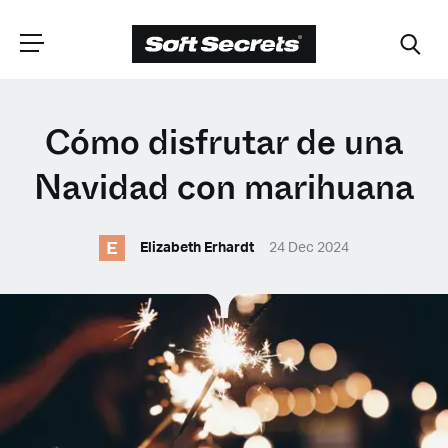
ELIGE TU
Cómo disfrutar de una
UBICACIÓN
Navidad con marihuana
E
Dutch
Elizabeth Erhardt
24 Dec 2024
English (United Kingdom)
English (United States)
Spanish (Spain)