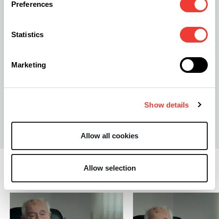
Preferences
algo especial. Si sigues estos consejos, tendrás
una Navidad memorable llena de risas, buena
Statistics
comida y momentos inolvidables.
Marketing
Show details
E
Elizabeth Erhardt
Allow all cookies
Allow selection
Estilo de vida