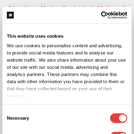
¿Cómo Hacer Mantequilla y Leche de Marihuana?
Receta para preparar tu propio licor de
This website uses cookies
marihuana
We use cookies to personalise content and advertising,
to provide social media features and to analyse our
website traffic. We also share information about your use
of our site with our social media, advertising and
analytics partners. These partners may combine this
Disfrutar de una Navidad con marihuana puede
data with other information you have provided to them or
ser una experiencia divertida y única, siempre y
that they have collected based on your use of their
cuando se consuma de manera responsable y
services.
consciente. Recuerda dosificar adecuadamente
Consent
tus edibles, esperar el tiempo necesario para
Necessary
Selection
sentir los efectos y disfrutar de las actividades y
recetas cannábicas que harán de tu celebración