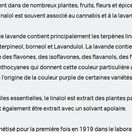
nt dans de nombreux plantes, fruits, fleurs et épi
linalol est souvent associé au cannabis et à la lava
 de lavande contient principalement les terpènes lin
α-terpineol, borneol et Lavandulol. La lavande cont
es flavones, des isoflavones, des flavanols, des 
thocyanes qui donnent cette couleur particulière a
l’origine de la couleur purple de certaines variété
s essentielles, le linalol est extrait des plantes par
t également être extrait avec un solvant apolaire.
nthétisé pour la première fois en 1919 dans le labor