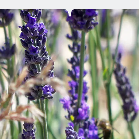
OTRE
T