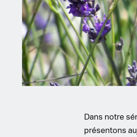
Spanish (Latin America)
German
French
Italian
Czech
Polish
Dans notre sér
présentons aujo