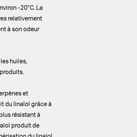
nviron -20°C. La
res relativement
ent à son odeur
les huiles,
 produits.
terpènes et
t du linalol grâce à
plus résistant à
nalol produit de
mérisation du linalol