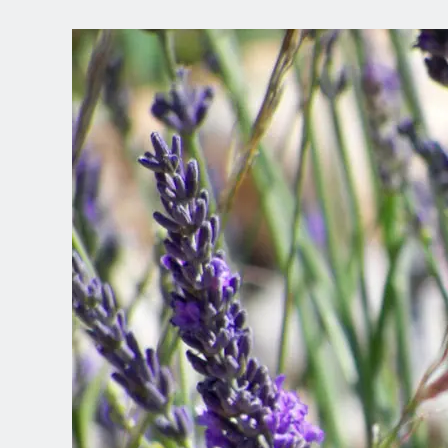
CHOISISSEZ V
EMPLACEMEN
Dutch
English (United Kingdom)
English (United States)
Spanish (Spain)