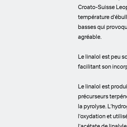
Croato-Suisse Leopo
température d’ébul
basses qui provoque
agréable.
Le linalol est peu s
facilitant son inco
Le linalol est prod
précurseurs terpéno
la pyrolyse. L’hydro
l’oxydation et utili
l’acétate de linalyl