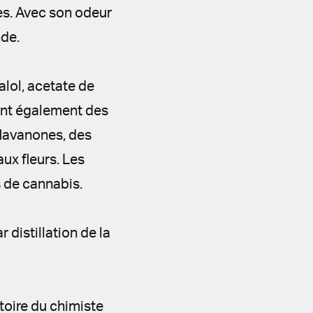
ces. Avec son odeur
nde.
alol, acetate de
ient également des
flavanones, des
ux fleurs. Les
s de cannabis.
 distillation de la
atoire du chimiste