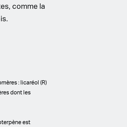
tes, comme la
is.
ères : licaréol (R)
ères dont les
noterpène est